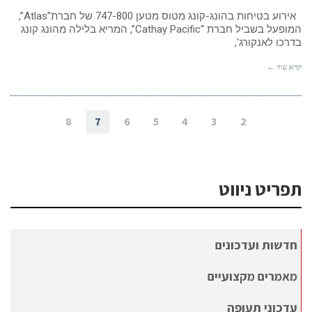
אירוע בטיחות בהונג-קונג מטוס מטען 747-800 של חברת”Atlas”,
המופעל בשביל חברת “Cathay Pacific”, המריא בלילה מהונג קונג
בדרכו לאנקורג',
קרא עוד ←
8
7
6
5
4
3
2
תפריט ניווט
חדשות ועדכונים
מאמרים מקצועיים
עדכוני תעופה