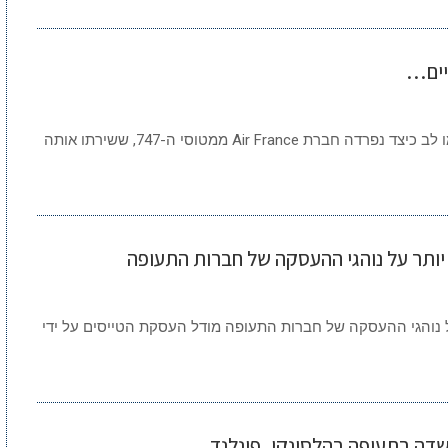
ה-747 "ג'מבו" הענק הולך ונעלם מהשמיים… שימו לב כיצד נפרדה חברת Air France ממטוסי ה-747, ששירתו אותה
ותר על נוהגי ההעסקה של חברות התעופה
נוהגי ההעסקה של חברות התעופה מודל העסקת הטייסים על ידי