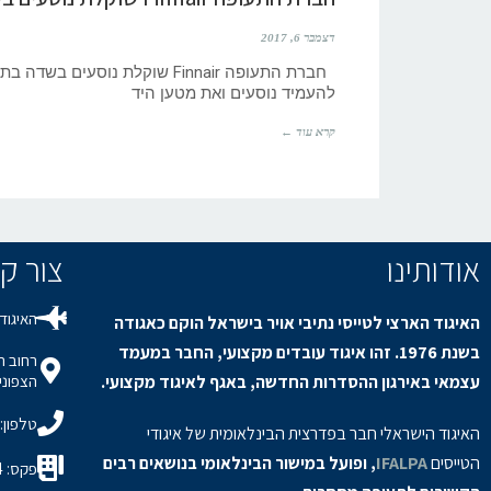
דצמבר 6, 2017
חברת התעופה Finnair שוקלת נ
להעמיד נוסעים ואת מטען היד
קרא עוד ←
אודותינו
צור קשר / s
האיגוד 
האיגוד הארצי לטייסי נתיבי אויר בישראל הוקם כאגודה
בשנת 1976. זהו איגוד עובדים מקצועי, החבר במעמד
עצמאי באירגון ההסדרות החדשה, באגף לאיגוד מקצועי.
הצפוני,
טלפון: 8-9150694
האיגוד הישראלי חבר בפדרצית הבינלאומית של איגודי
הטייסים
IFALPA
, ופועל במישור הבינלאומי בנושאים רבים
פקס: 08-9150934