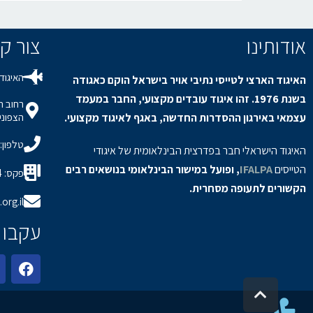
אודותינו
צור קשר / s
האיגוד 
האיגוד הארצי לטייסי נתיבי אויר בישראל הוקם כאגודה
בשנת 1976. זהו איגוד עובדים מקצועי, החבר במעמד
עצמאי באירגון ההסדרות החדשה, באגף לאיגוד מקצועי.
הצפוני,
טלפון: 8-9150694
האיגוד הישראלי חבר בפדרצית הבינלאומית של איגודי
הטייסים
IFALPA
, ופועל במישור הבינלאומי בנושאים רבים
פקס: 08-9150934
הקשורים לתעופה מסחרית.
org.il
עקבו 
גלילה לראש העמוד