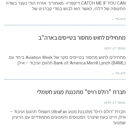
CATCH ME IF YOU CAN דיקפריו- מאחוריך. אזרח הודי נעצר בשדה
התעופה של דלהי, כאשר הוא לבוש במדי קברניט של
קרא עוד ←
מתחילים לחוש מחסור בטייסים בארה"ב
נובמבר 17, 2019
מתחילים לחוש מחסור בטייסים סקר של Aviation Week ביחד עם
Bank of America Merrill Lynch (BAML) תרגום ועיבוד – אילן
קרא עוד ←
חברת "רולס רויס" מתכננת מנוע חשמלי
נובמבר 17, 2019
חברת "רולס רויס" מתכננת מנוע UltraFan חשמלי תרגום ועיבוד –
אילן הייט בעת שיצרני המטוסים והמנועים מתמודדים עם הרעיון
שמנועי