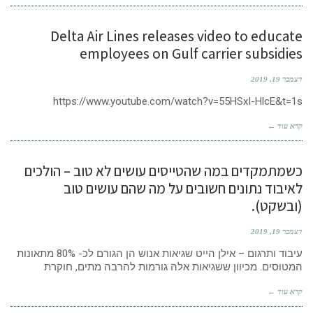
Delta Air Lines releases video to educate
employees on Gulf carrier subsidies
דצמבר 19, 2019
https://www.youtube.com/watch?v=55HSxI-HlcE&t=1s
קרא עוד ←
כשמתמקדים במה שהטייסים עושים לא טוב – הולכים
לאיבוד נתונים חשובים על מה שהם עושים טוב
(ובשקט).
דצמבר 19, 2019
עיבוד ותרגום – אילן הייט שגיאות אנוש הן הגורם לכ- 80% מתאונות
המטוסים. מכיוון ששגיאות אלה גורמות להרבה מתים, חוקרת
קרא עוד ←