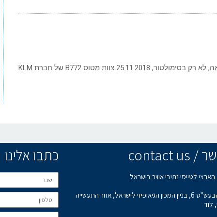
סיכום תעופה שבועי 2 דצמבר 2018 הפסקת המראה, לא רק בסימולטור, 25.11.2018 צוות מטוס B772 של חברת KLM
contact u
כתבו אלינו
הארצי לטייסי נתיבי אוויר בישראל
רחוב הבעש"ט 6, בניין המכון הגיאופיזי לישראל, אזור התעשייה
 לוד