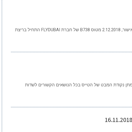
סיכום תעופה שבועי 9 דצמבר 2018 המראה ללא אישור, 2.12.2018 מטוס B738 של חברת FLYDUBAI התחיל בריצת
 תפקיד הוועדה הוא מתן נקודת המבט של הטייס בכל הנושאים הקשורים לשדות