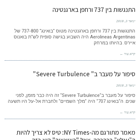
התנגשות בין 737 ורחפן בארגנטינה
ינואר 3, 2018
התנגשות בין 737 ורחפן בארגנטינה מטוס "בואינג" 737-800 של
Aerolineas Argentinas היה השבוע בגישה סופית לש"ת בואנוס
איירס. בהיותו במרחק
קרא עוד ←
סיפור על מעבר ב" Severe Turbulence"
ינואר 3, 2018
סיפור על מעבר ב"Severe Turbulence" זה היה כבר מזמן, לפני
שנים. ה"בואינג 707" היה "מלך השמיים" ולחברת אל-על היו תשעה
קרא עוד ←
מאמר מתורגם מה-NY Times: טיס לא צריך להיות