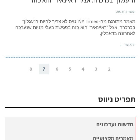
ה”עגלון” בכרכרה. אצל "ראיינאיר" הוא כזה
ינואר 3, 2018
מאמר מתורגם מה-NY Times: טיס לא צריך להיות ה”עגלון”
בכרכרה. אצל "ראיינאיר" הוא כזה בפגישת בעלי מניות שנערכה
לאחרונה בדאבלין,
קרא עוד ←
8
7
6
5
4
3
2
תפריט ניווט
חדשות ועדכונים
מאמרים מקצועיים