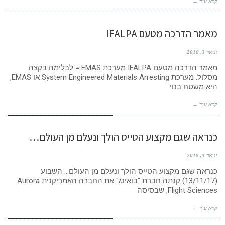
קרא עוד ←
מאמר הדרכה מטעם IFALPA
ינואר 3, 2018
מאמר הדרכה מטעם IFALPA מערכת EMAS = לבלימה בקצה
מסלול. מערכת System Engineered Materials Arresting או EMAS,
היא משטח בנוי
קרא עוד ←
כנראה שגם מקצוע הטייס הולך ונעלם מן העולם…
ינואר 3, 2018
כנראה שגם מקצוע הטייס הולך ונעלם מן העולם… השבוע
(13/11/17) קנתה חברת "בואינג" את החברה האמריקנית Aurora
Flight Sciences, שבסיסה
קרא עוד ←