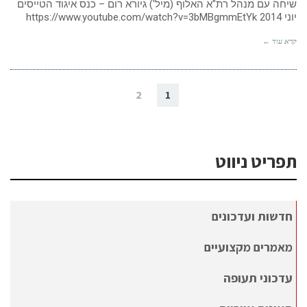
שיחה עם מנהל רת"א האלוף (מיל') גיורא רום – כנס איגוד הטייסים
יוני 2014 https://www.youtube.com/watch?v=3bMBgmmEtYk
קרא עוד ←
2
1
תפריט ניווט
חדשות ועדכונים
מאמרים מקצועיים
עדכוני תעופה