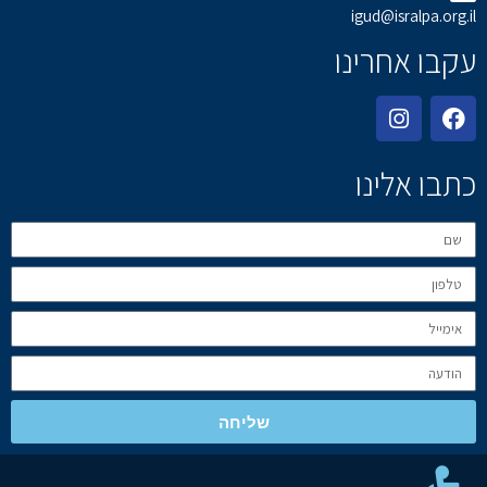
igud@isralpa.org.il
עקבו אחרינו
כתבו אלינו
שליחה