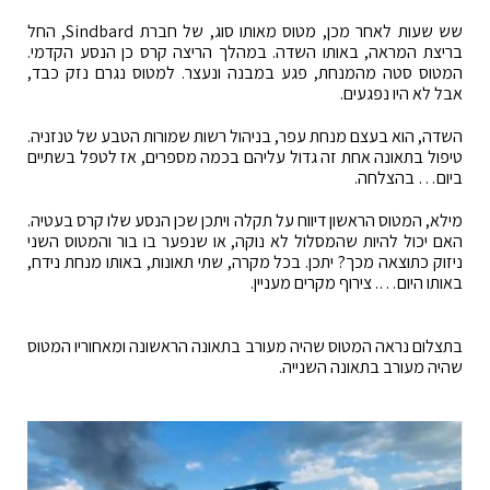
שש שעות לאחר מכן, מטוס מאותו סוג, של חברת Sindbard, החל
בריצת המראה, באותו השדה. במהלך הריצה קרס כן הנסע הקדמי.
המטוס סטה מהמנחת, פגע במבנה ונעצר. למטוס נגרם נזק כבד,
אבל לא היו נפגעים.
השדה, הוא בעצם מנחת עפר, בניהול רשות שמורות הטבע של טנזניה.
טיפול בתאונה אחת זה גדול עליהם בכמה מספרים, אז לטפל בשתיים
ביום… בהצלחה.
מילא, המטוס הראשון דיווח על תקלה ויתכן שכן הנסע שלו קרס בעטיה.
האם יכול להיות שהמסלול לא נוקה, או שנפער בו בור והמטוס השני
ניזוק כתוצאה מכך? יתכן. בכל מקרה, שתי תאונות, באותו מנחת נידח,
באותו היום…. צירוף מקרים מעניין.
בתצלום נראה המטוס שהיה מעורב בתאונה הראשונה ומאחוריו המטוס
שהיה מעורב בתאונה השנייה.