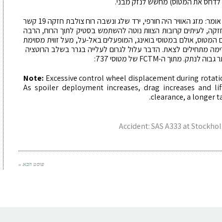
 לדחס את המטוס) מחשש לנזק מבני.
מדוע נגרם השפשוף? גם זה בוודאי יתוחקר, רק זאת אומר: מזג האוויר היה חורפי, ירד שלג ונשבה רוח צולבת חזקה 19 קשר
ח צולבת חזקה, לעיתים קרובות הצוות נוטה להשתמש בסטיק לתוך הרוח, הרבה
ם המטוס, אולם במטוסי בואינג, המופעלים באל-על, מעל זווית מסוימת
דות), מחבלי הזרימה מתחילים לצאת. הדבר עלול לגרום לעלייה בגרר בשלב הרוטציה
מתוך ה-FCTM של מטוסי 737:
Note:
Excessive control wheel displacement during rotatio
As spoiler deployment increases, drag increases and lif
clearance, a longer t
Accident: SAS A333 at Stockhol
פוסט הבא »