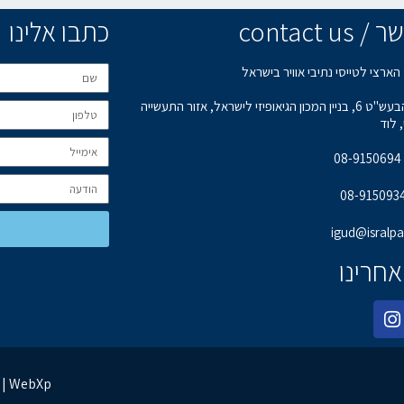
contact u
כתבו אלינו
הארצי לטייסי נתיבי אוויר בישראל
רחוב הבעש"ט 6, בניין המכון הגיאופיזי לישראל, אזור התעשייה
 לוד
0
igud@isralpa.
אחרינו
בניית אתרים | קידום אתרים | ניהול מוניטין | WebXp