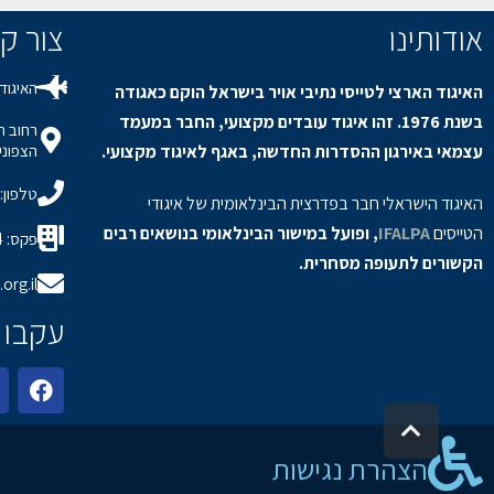
אודותינו
צור קשר / s
האיגוד 
האיגוד הארצי לטייסי נתיבי אויר בישראל הוקם כאגודה
בשנת 1976. זהו איגוד עובדים מקצועי, החבר במעמד
עצמאי באירגון ההסדרות החדשה, באגף לאיגוד מקצועי.
הצפוני,
טלפון: 8-9150694
האיגוד הישראלי חבר בפדרצית הבינלאומית של איגודי
הטייסים
IFALPA
, ופועל במישור הבינלאומי בנושאים רבים
פקס: 08-9150934
הקשורים לתעופה מסחרית.
org.il
עקבו 
גלילה לראש העמוד
הצהרת נגישות