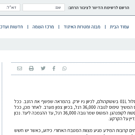
הרשם לרשימת הדיוור לציבור הרחב:
עמוד הבית
|
מבנה ומטרות האיגוד
|
מרכז השמה
|
חדשות ועדכו
מטוס מדגם A333, של חברת SAS, המריא, על מסלול 01L בשטוקהולם, לכיוון ניו יורק. בהמראה שפשף את הזנב. ככל
הנראה הצוות לא הבחין בכך (או לא הפנים) והמטוס המשיך טיפוס לגובה 36,000 רגל, בכיוון צפון מערב. לאחר מכן, ככל
הנראה המידע על הפגיעה הגיע לצוות וזה החליט לסטות לקופנהגן. המטוס שמר גובה 36,000 רגל, עד ההנמכה ליעד. נכון
עיתים קרובות המידע מגיע מצוות המטבח האחורי. כידוע, כאשר יש חשש