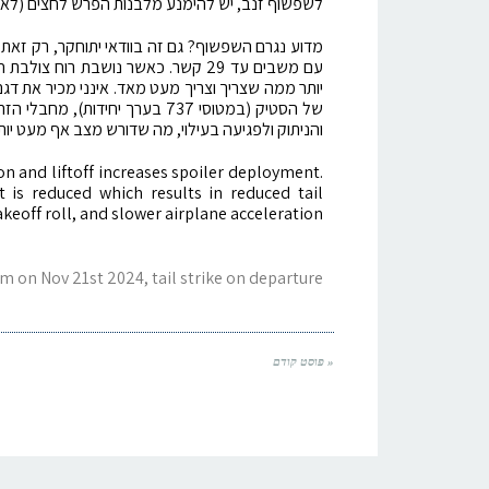
לשפשוף זנב, יש להימנע מלבנות הפרש לחצים (לא
עם משבים עד 29 קשר. כאשר נושבת רו
יותר ממה שצריך וצריך מעט מאד. אינני מכיר את דג
של הסטיק (במטוסי 737 בערך יחי
והניתוק ולפגיעה בעילוי, מה שדורש מצב אף מעט יותר גבוה לנתק. 
n and liftoff increases spoiler deployment.
t is reduced which results in reduced tail
akeoff roll, and slower airplane acceleration.
m on Nov 21st 2024, tail strike on departure
« פוסט קודם