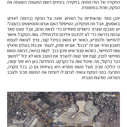
החקירה של הודו פתחה בחקירה. בינתיים רשות התעופה השעתה את
הפקח, שהיה במשמרת.
יתכן מאד שהאחריות על האירוע שינה על הפקח (בדומה לאירוע
באוסטין), אבל מה תפקידנו, הטייסים? האם אנחנו סטטיסטים בהצגה?
יש מצבים שצריך כישורים מיוחדים כדי לצאת מהם, אבל מעט מאד
ערנות נדרשת כדי לא להיכנס אליהם מלכתחילה. צוות המקבל אישור
להתיישר ולהמריא, כאשר יש מטוס בפיינל קצר, צריך לעשות לעצמו
חשבון מהיר אם זה "נכנס". אם יש ספק, לעצור. אין כוח בעולם שיאלץ
צוות להתיישר, כשהוא סבור שיש סיכון בכך. לצוות בגישה, הרואה מטוס
מתיישר לפניו, קצת יותר קשה להעריך את המצב והוא לא יכול "למשוך
הנד ברקס", מה שיכול צוות על הקרקע. ההחלטה כאן היא יותר קשה,
כי הליכה סביב מעל מטוס ממריא היא בעייתית גם כן. בכל מקרה,
התרעה בפני הפקח עשויה לגרום לו לשלוח את המטוס סביב ולעכב
המראה. מודעות מצבית.