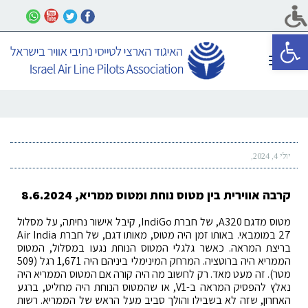
פתח סרגל נגישות
תפריט
יולי 4, 2024
קרבה אווירית בין מטוס נוחת ומטוס ממריא, 8.6.2024
מטוס מדגם A320, של חברת IndiGo, קיבל אישור נחיתה, על מסלול
27 במומבאי. באותו זמן היה מטוס, מאותו דגם, של חברת Air India
בריצת המראה. כאשר גלגלי המטוס הנוחת נגעו במסלול, המטוס
הממריא היה ברוטציה. המרחק המינימלי ביניהם היה 1,671 רגל (509
מטר). זה מעט מאד. רק לחשוב מה היה קורה אם המטוס הממריא היה
נאלץ להפסיק המראה ב-V1, או שהמטוס הנוחת היה מחליט, ברגע
האחרון, שזה לא בשבילו והולך סביב מעל הראש של הממריא. רשות