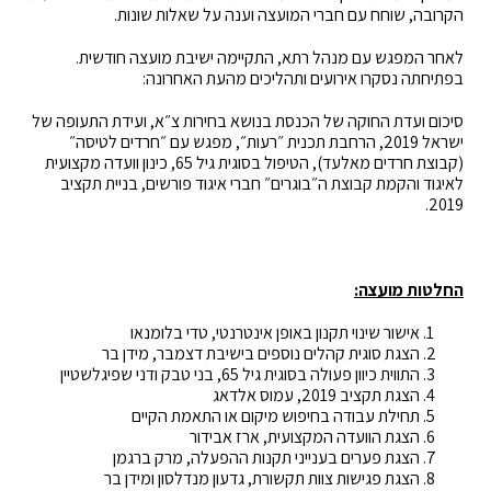
הקרובה, שוחח עם חברי המועצה וענה על שאלות שונות.
לאחר המפגש עם מנהל רתא, התקיימה ישיבת מועצה חודשית.
בפתיחתה נסקרו אירועים ותהליכים מהעת האחרונה:
סיכום ועדת החוקה של הכנסת בנושא בחירות צ״א, ועידת התעופה של
ישראל 2019, הרחבת תכנית ״רעות״, מפגש עם ״חרדים לטיסה״
(קבוצת חרדים מאלעד), הטיפול בסוגית גיל 65, כינון וועדה מקצועית
לאיגוד והקמת קבוצת ה״בוגרים״ חברי איגוד פורשים, בניית תקציב
2019.
החלטות מועצה:
אישור שינוי תקנון באופן אינטרנטי, טדי בלומנאו
הצגת סוגית קהלים נוספים בישיבת דצמבר, מידן בר
התווית כיוון פעולה בסוגית גיל 65, בני טבק ודני שפיגלשטיין
הצגת תקציב 2019, עמוס אלדאג
תחילת עבודה בחיפוש מיקום או התאמת הקיים
הצגת הוועדה המקצועית, ארז אבידור
הצגת פערים בענייני תקנות ההפעלה, מרק ברגמן
הצגת פגישות צוות תקשורת, גדעון מנדלסון ומידן בר