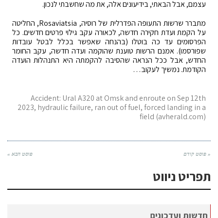
עצמם, אבל הבאתי, בידיעונים אלה, את מה שחשבתי לנכון.
מתברר שרשות התעופה הפדרלית של רוסיה, Rosaviatsia, החליטה
על הקמת ועדת חקירה חדשה, לכאורה עקב גילוי פרטים חדשים. כל
הפרסומים עד כה בוטלו (בהנחה שאפשר בכלל לבטל עובדות
שפורסמו). אמנם הרשות טוענת שהוקמה ועדה חדשה, עקב החומר
החדש, אבל ככל הנראה שהסיבה להקמתה היא התנהלות הועדה
הקודמת. נמשיך לעקוב…
Accident: Ural A320 at Omsk and enroute on Sep 12th
2023, hydraulic failure, ran out of fuel, forced landing in a
field (avherald.com)
« פוסט קודם
פוסט הבא »
תפריט ניווט
חדשות ועדכונים