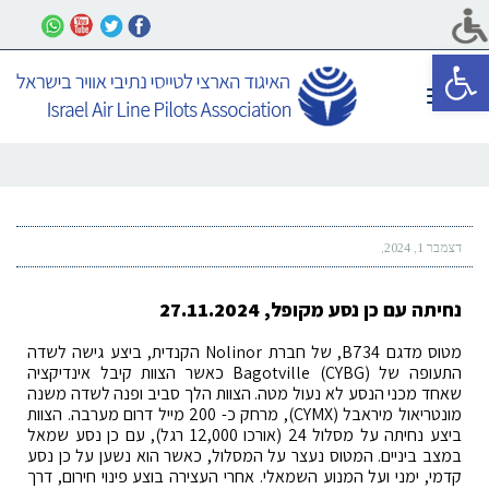
פתח סרגל נגישות
תפריט
דצמבר 1, 2024
נחיתה עם כן נסע מקופל, 27.11.2024
מטוס מדגם B734, של חברת Nolinor הקנדית, ביצע גישה לשדה
התעופה של Bagotville (CYBG) כאשר הצוות קיבל אינדיקציה
שאחד מכני הנסע לא נעול מטה. הצוות הלך סביב ופנה לשדה משנה
מונטריאול מיראבל (CYMX), מרחק כ- 200 מייל דרום מערבה. הצוות
ביצע נחיתה על מסלול 24 (אורכו 12,000 רגל), עם כן נסע שמאל
במצב ביניים. המטוס נעצר על המסלול, כאשר הוא נשען על כן נסע
קדמי, ימני ועל המנוע השמאלי. אחרי העצירה בוצע פינוי חירום, דרך