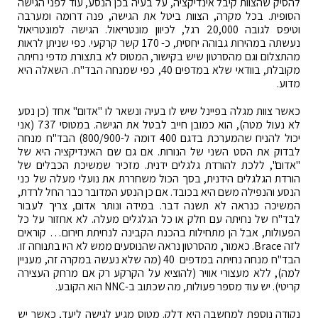
להסיק שהצוות קיבל אינדיקציה, על בעיה בכן הנסע, עוד לפני הגישה
הסופית. בכל מקרה, הצוות ביטל את הגישה, פנה דרומה ומערבה
וטיפס לגובה 20,000 רגל, לכיוון מונטריאול. הגישה למונטריאול
נעשתה במהירות גבוהה יחסית, כ- 170 קשר קרקעי. כפי שניתן לראות
מהתצלום וגם מהסרטון שיש בקישור, המטוס לא בתצורת מדפי נחיתה
מקובלת, בוודאי שלא במדפים 40, כפי שמנחה הבד"ח. השאלה היא
מדוע.
כאשר צוות מגלה בפיינל שיש לו בעיה ונשאר לו "אדום" אחד (כן נסע
לא נעול מטה), הוא כמובן חייב לבטל את הגישה. במטוסי 737 (אני
יכול להניח שהמערכת בדגם 400 דומה ל-800/900) הבד"ח מנחה
לבדוק את הסט השני של הנורות. אם גם שם האינדיקציה היא של
"אדום", ללכת להורדת גלגלים ידנית. מזכיר שמשיכת הכבלים של
הורדת הגלגלים הידנית, בסך הכול משחררת את נועלי מעלה של כני
הנסע והנפילה משם היא בכובד. אם כן הנסע המדובר כבר החל לרדת,
המשיכה כנראה לא תשנה דבר. במידה ונותר אדום, צריך לעבור
לבד"ח של נחיתה עם חלק או כל הגלגלים מעלה. לא אחזור על כל
הפעולות, אבל הן מתחילות בהכנת הקבינה לנחיתת חירום… קוראים
לזה Brace. כאמור, מהסרטון נראה שהנוסעים ממש לא היו בתנוחה זו.
הבד"ח מנחה נחיתה במדפים 40 (מה שלא נעשה במקרה זה, מעניין
למה), ללא מעצורי אוויר (להוציא על הקרקע רק אם מרחק העצירה
קריטי). יש עוד מספר פעולות, מה שכתוב ב-NNC הוא הקובע.
נקודה נוספת למחשבה היא דלק. מטוס מגיע לגישה ליעד, כאשר יש