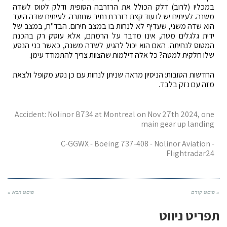
במכליו (לרוב) דלק הכולל את הרזרבה הסופית ודלק לטוס לשדה
משנה. לעיתים יש לו עוד קצת רזרבת נתיב שנותרה. לעיתים שדה היעד
הוא שדה משני, שעדיף לא לנחות בו במצב חירום. הבד"ח, במצב של
ידית גלגלים מטה, אינו מדבר על הרמתם, אלא עוסק רק בהכנת
המטוס לנחיתה. האם הוא יכול להגיע לשדה משנה, כאשר כני הנסע
שלו חלקית למטה? כל אלה דילמות שהצוות צריך להתמודד עימן.
החדשות הטובות: הניסיון מראה שניתן לנחות עם כן נסע מקופל ולצאת
מזה עם נזק בלבד.
Accident: Nolinor B734 at Montreal on Nov 27th 2024, one
main gear up landing
C-GGWX - Boeing 737-408 - Nolinor Aviation -
Flightradar24
« פוסט קודם
פוסט הבא »
תפריט ניווט