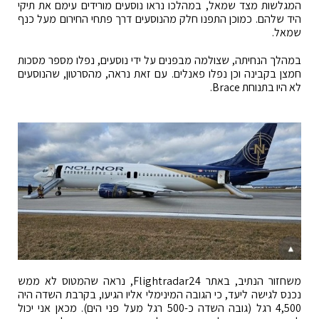
המגלשות מצד שמאל, במהלכו נראו נוסעים מורידים עימם את תיקי
היד שלהם. כמוכן התפנו חלק מהנוסעים דרך פתחי החירום מעל כנף
שמאל.
במהלך הנחיתה, שצולמה מבפנים על ידי נוסעים, נפלו מספר מסכות
חמצן בקבינה וכן נפלו פאנלים. עם זאת נראה, מהסרטון, שהנוסעים
לא היו בתנוחת Brace.
משחזור הנתיב, באתר Flightradar24, נראה שהמטוס לא ממש
נכנס לגישה ליעד, כי הגובה המינימלי אליו הגיעו, בקרבת השדה היה
4,500 רגל (גובה השדה כ-500 רגל מעל פני הים). מכאן אני יכול