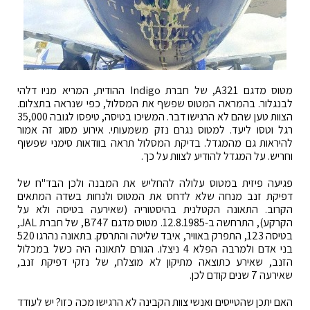
מטוס מדגם A321, של חברת Indigo ההודית, המריא מניו דלהי
לבנגלור. בהמראה המטוס שפשף את המסלול, כפי שנראה בתצלום.
הצוות טען שהם לא הרגישו דבר. המשיכו בטיסה, טיפסו לגובה 35,000
רגל וטסו ליעד. למטוס נגרם נזק משמעותי. אירוע מסוג זה אמור
להיראות גם מהמגדל. בדיקת המסלול תראה בוודאות סימני שפשוף
וחריש. על המגדל להודיע לצוות על כך.
פגיעה פיזית במטוס עלולה להחליש את המבנה ולכן הבד"ח של
דפיקת זנב מנחה שלא לדחס את המטוס ולנחות בשדה המתאים
הקרוב. התאונה הקטלנית בהיסטוריה (שאירעה בטיסה ולא על
הקרקע), התרחשה ב-12.8.1985. מטוס מדגם B747, של חברת JAL,
בטיסה 123, התפרק באוויר, איבד שליטה והתרסק. בתאונה נהרגו 520
בני אדם ולמרבה הפלא 4 ניצלו. הגורם לתאונה היה כשל במכלול
הזנב, שאירע כתוצאה מתיקון לא מוצלח, של נזקי דפיקת זנב,
שאירעה 7 שנים קודם לכן.
האם יתכן שהטייסים ואנשי צוות הקבינה לא הרגישו מכה כזו? יש לעודד