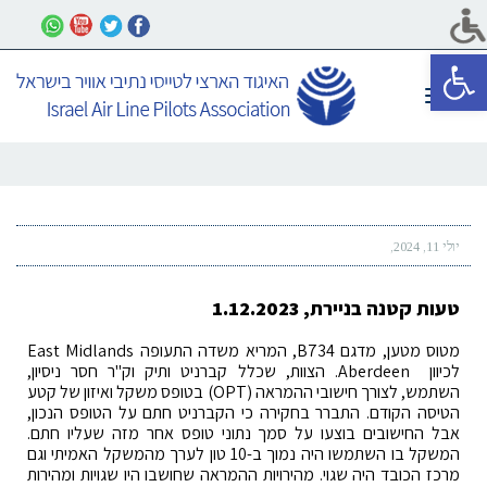
פתח סרגל נגישות
תפריט
יולי 11, 2024
טעות קטנה בניירת, 1.12.2023
מטוס מטען, מדגם B734, המריא משדה התעופה East Midlands
לכיוון Aberdeen. הצוות, שכלל קברניט ותיק וק"ר חסר ניסיון,
השתמש, לצורך חישובי ההמראה (OPT) בטופס משקל ואיזון של קטע
הטיסה הקודם. התברר בחקירה כי הקברניט חתם על הטופס הנכון,
אבל החישובים בוצעו על סמך נתוני טופס אחר מזה שעליו חתם.
המשקל בו השתמשו היה נמוך ב-10 טון לערך מהמשקל האמיתי וגם
מרכז הכובד היה שגוי. מהירויות ההמראה שחושבו היו שגויות ומהירות