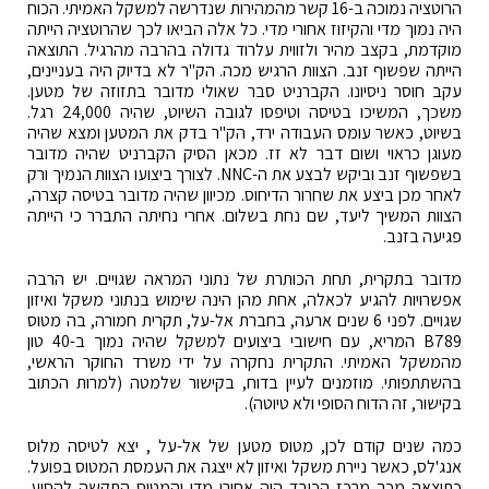
הרוטציה נמוכה ב-16 קשר מהמהירות שנדרשה למשקל האמיתי. הכוח
היה נמוך מדי והקיזוז אחורי מדי. כל אלה הביאו לכך שהרוטציה הייתה
מוקדמת, בקצב מהיר ולזווית עלרוד גדולה בהרבה מהרגיל. התוצאה
הייתה שפשוף זנב. הצוות הרגיש מכה. הק"ר לא בדיוק היה בעניינים,
עקב חוסר ניסיונו. הקברניט סבר שאולי מדובר בתזוזה של מטען.
משכך, המשיכו בטיסה וטיפסו לגובה השיוט, שהיה 24,000 רגל.
בשיוט, כאשר עומס העבודה ירד, הק"ר בדק את המטען ומצא שהיה
מעוגן כראוי ושום דבר לא זז. מכאן הסיק הקברניט שהיה מדובר
בשפשוף זנב וביקש לבצע את ה-NNC. לצורך ביצועו הצוות הנמיך ורק
לאחר מכן ביצע את שחרור הדיחוס. מכיוון שהיה מדובר בטיסה קצרה,
הצוות המשיך ליעד, שם נחת בשלום. אחרי נחיתה התברר כי הייתה
פגיעה בזנב.
מדובר בתקרית, תחת הכותרת של נתוני המראה שגויים. יש הרבה
אפשרויות להגיע לכאלה, אחת מהן הינה שימוש בנתוני משקל ואיזון
שגויים. לפני 6 שנים ארעה, בחברת אל-על, תקרית חמורה, בה מטוס
B789 המריא, עם חישובי ביצועים למשקל שהיה נמוך ב-40 טון
מהמשקל האמיתי. התקרית נחקרה על ידי משרד החוקר הראשי,
בהשתתפותי. מוזמנים לעיין בדוח, בקישור שלמטה (למרות הכתוב
בקישור, זה הדוח הסופי ולא טיוטה).
כמה שנים קודם לכן, מטוס מטען של אל-על , יצא לטיסה מלוס
אנג'לס, כאשר ניירת משקל ואיזון לא ייצגה את העמסת המטוס בפועל.
כתוצאה מכך מרכז הכובד היה אחורי מדי והמטוס התקשה להסיע.