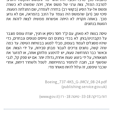
למרבה המזל, צוות ערני של מטוס אחר, זיהה שמשהו לא כשורה
ומטוס אל-על הסיע (בקושי רב) בחזרה לעמדה, שם התגלתה הטעות.
סיכוי טוב (רע) שהמטוס היה נעמד על הזנב בהמראה, אם לא גרוע
מכך. באותה תקרית לא הייתה אפשרות ממשית לצוות לזהות את
הטעות בנתונים.
טיסה בצוות לא מאוזן, עם ק"ר חסר ניסיון או חניך, יוצרת עומס מוגבר
על הקברניט/בוחן. לא בכדי בוחנים הם טייסים מנוסים ונבחרים, כדי
שיהיו מסוגלים לעמוד בעומס, מבלי לפגוע בבטיחות הטיסה. עד כמה
שזה קשה, נתונים צריכים לעבור מבחן סבירות, על ידי הצוות. אם
וכאשר כבר התרחשה טעות, יש להימנע מלתקן אותה, או למזער את
תוצאותיה, על ידי ביצוע טעות אחרת, גדולה יותר. אם יש ספק קל, לגבי
שפשוף זנב, חובה להחמיר בהתייחסות. לטפל ולשחרר דיחוס, אחרי
שכבר טיפסנו, זה עלול להיות מאוחר מדי.
Boeing_737-4K5_G-JMCV_08-24.pdf
(publishing.service.gov.uk)
דוח בדיקה 33-18- טיוטה 18 - רז (www.gov.il)