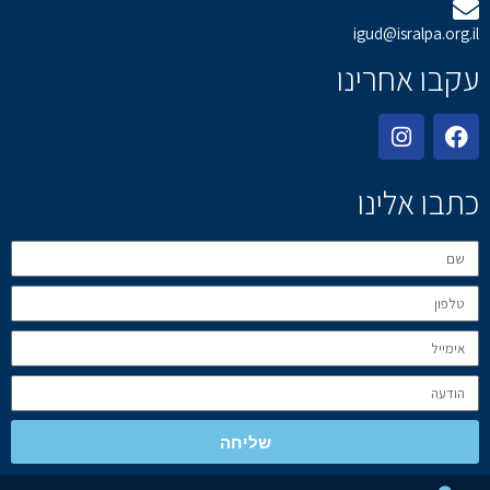
igud@isralpa.org.il
עקבו אחרינו
כתבו אלינו
שליחה