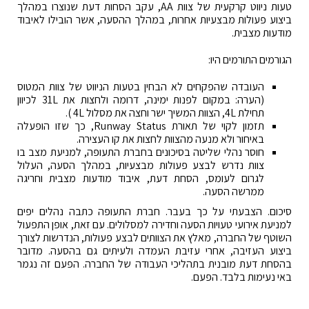
טעות ניווט קרקעית של צוות AA, עקב הסחות דעת שנוצרו במהלך
ביצוע פעולות מבצעיות אחרות, במהלך ההסעה, אשר הובילו לאיבוד
מודעות מצבית.
הגורמים התורמים היו:
העובדה שהפקחים לא הבחין בטעות הניווט של צוות המטוס
(הערה: במקום לפנות ימינה, דרומה ולחצות את 31L לכיוון
תחילת 4L, הצוות המשיך ישר וחצה את מסלול 4L ).
תזמון לקוי של תאורת Runway Status, כך שזו הופעלה
באיחור ולא מנעה מהצוות לחצות את קו העצירה.
חוסר נהלי שליטה בסיכונים בחברת התעופה, למניעת מצב בו
צוות נדרש לבצע פעולות מבצעיות, במהלך הסעה, העלול
לגרום לעומס, הסחת דעת, איבוד מודעות מצבית וחריגה
ממרשה הסעה.
סיכום. הצבעתי על כך בעבר. חברת התעופה כתבה נהלים יפים
למניעת אירועי טעויות הסעה וחדירה למסלולים. עם זאת, אופן התפעול
השוטף של החברה, מאלץ את הצוותים לבצע פעולות, הנדרשות לצורך
ביצוע העזיבה, אחרי עזיבת העמדה ולעיתים גם בהסעה. מדובר
בהסחת דעת מובנית בתהליכי העבודה של החברה. הפעם זה נגמר
באי נעימות בלבד. הפעם.