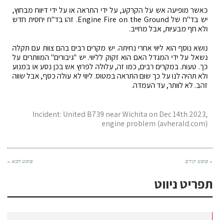
כאשר מופיעה אש על הקרקע, על ידי התראה או על ידי דיווח מבחוץ,
יש בד"ח של Engine Fire on the Ground. זהו בד"ח יחסית חדש
ולא חף מבעיות, אבל מחייב.
נושא נוסף הוא ליווי אחרי נחיתה. יש מקרים רבים בהם צוות עם תקלה
נשאל על ידי המגדל האם הוא זקוק לליווי. יש "גיבורים" המוותרים על
כך. טעות. במקרים רבים, כמו זה, עלולה לפרוץ אש בכן נסע או במנוע
ולא תהיה לנו על כך שום התראה במטוס. ליווי לא עולה כסף, אבל שווה
זהב. לא לוותר, עד העמדה.
Incident: United B739 near Wichita on Dec 14th 2023,
engine problem (avherald.com)
« פוסט קודם
פוסט הבא »
תפריט ניווט