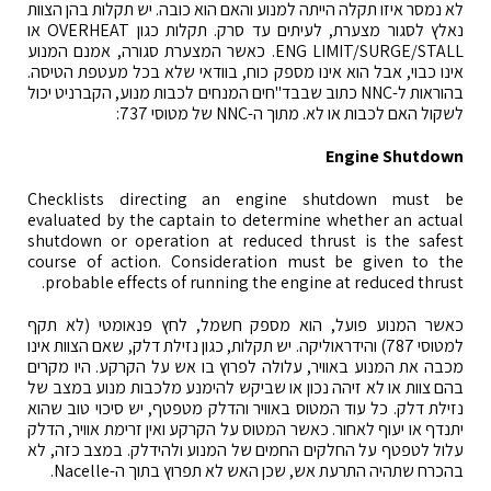
לא נמסר איזו תקלה הייתה למנוע והאם הוא כובה. יש תקלות בהן הצוות
נאלץ לסגור מצערת, לעיתים עד סרק. תקלות כגון OVERHEAT או
ENG LIMIT/SURGE/STALL. כאשר המצערת סגורה, אמנם המנוע
אינו כבוי, אבל הוא אינו מספק כוח, בוודאי שלא בכל מעטפת הטיסה.
בהוראות ל-NNC כתוב שבבד"חים המנחים לכבות מנוע, הקברניט יכול
לשקול האם לכבות או לא. מתוך ה-NNC של מטוסי 737:
Engine Shutdown
Checklists directing an engine shutdown must be
evaluated by the captain to determine whether an actual
shutdown or operation at reduced thrust is the safest
course of action. Consideration must be given to the
probable effects of running the engine at reduced thrust.
כאשר המנוע פועל, הוא מספק חשמל, לחץ פנאומטי (לא תקף
למטוסי 787) והידראוליקה. יש תקלות, כגון נזילת דלק, שאם הצוות אינו
מכבה את המנוע באוויר, עלולה לפרוץ בו אש על הקרקע. היו מקרים
בהם צוות או לא זיהה נכון או שביקש להימנע מלכבות מנוע במצב של
נזילת דלק. כל עוד המטוס באוויר והדלק מטפטף, יש סיכוי טוב שהוא
יתנדף או יעוף לאחור. כאשר המטוס על הקרקע ואין זרימת אוויר, הדלק
עלול לטפטף על החלקים החמים של המנוע ולהידלק. במצב כזה, לא
בהכרח שתהיה התרעת אש, שכן האש לא תפרוץ בתוך ה-Nacelle.