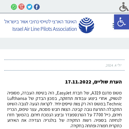
פתח סרגל נגישות
תפריט
יולי 4, 2024
הערת שוליים, 17.11.2022
מטוס מדגם A319, של חברת EasyJet, היה בטיסת העברה, מסופיה
לגטוויק, אחרי ביצוע עבודות תחזוקה, במכון הבדק של Lufthansa
Technic.במטוס היה רק צוות טייסים יחיד. לקראת הגעה לגובה השיוט
התקבלה התרעת גובה קבינה. הצוות חבש מסכות, עצר טיפוס, הכריז
חירום, כייל 7700 על הטרנספונדר וביצע הנמכת חירום. בהמשך חזרו
לנחיתה בסופיה. רשות החקירה של בולגריה הגדירה את האירוע
כתקרית חמורה ופתחה בחקירה.