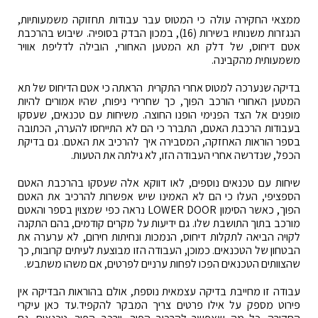
ממצאי החקירה עולה כי המטוס עבר עבודות תחזוקה משמעותיות,
הנגזרות משנותיו בשירות (16), במכון הבדק בסופיה. שיבוש בהרכבת
אטם דיחוס, של דלק תא המטען האחורי, הובילה לדליפת אוויר
משמעותית מהקבינה.
בדיקה שנערכה למטוס אחרי התקרית הראתה כי אטם הדיחוס של תא
המטען האחורי הורכב הפוך, כך שחרירי ניפוח, שהיו אמורים להיות
מופנים אל הצד הפנימי הופנו החוצה. משיחות עם טכנאים, שעסקו
בעבודות הרכבת האטם, התברר כי הם לא התייחסו להערה, הכתובה
בספר הוראות האחזקה, המסבירה איך להרכיב את האטם. גם בדיקת
הכפל, שנדרשה אחרי העבודה הזו, לא גילתה את הטעות.
שיחות עם טכנאים נוספים, לאו דווקא אלה שעסקו בהרכבת האטם
הספציפי, העלו כי הם לא האמינו שיש אפשרות להרכיב את האטם
הפוך, כאשר הסימון LOWER DOOR נראה כפי שמצוין בספר והאטם
מורכב בתוך התושבת שלו. גם ידיעות על מקרים קודמים, בהם התקנה
לקויה הביאה לתקלות דיחוס, הנמכות ונחיתות חירום, לא ערערה את
הבטחון של הטכנאים. כמוכן, העבודה הזו מבוצעת לעיתים קרובות, כך
שהצוותים הטכנאים הפכו לפחות ערניים לפרטים, אם משהו משתבש.
עבודה זו מחייבת בדיקה עצמאית נוספת, אולם בהוראות הבדיקה אין
פירוט מספק על אילו פרטים צריך המבקר להקפיד.עד כאן עיקרי