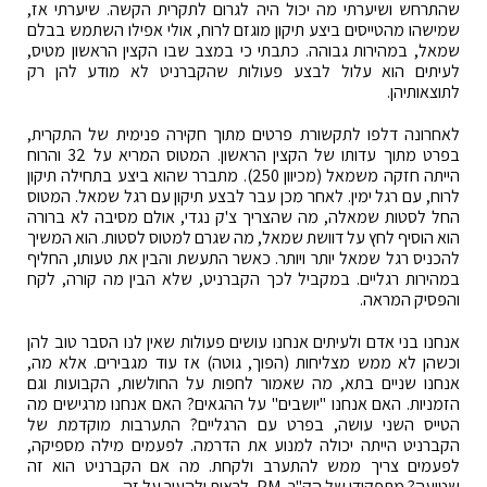
שהתרחש ושיערתי מה יכול היה לגרום לתקרית הקשה. שיערתי אז,
שמישהו מהטייסים ביצע תיקון מוגזם לרוח, אולי אפילו השתמש בבלם
שמאל, במהירות גבוהה. כתבתי כי במצב שבו הקצין הראשון מטיס,
לעיתים הוא עלול לבצע פעולות שהקברניט לא מודע להן רק
לתוצאותיהן.
לאחרונה דלפו לתקשורת פרטים מתוך חקירה פנימית של התקרית,
בפרט מתוך עדותו של הקצין הראשון. המטוס המריא על 32 והרוח
הייתה חזקה משמאל (מכיוון 250). מתברר שהוא ביצע בתחילה תיקון
לרוח, עם רגל ימין. לאחר מכן עבר לבצע תיקון עם רגל שמאל. המטוס
החל לסטות שמאלה, מה שהצריך צ'ק נגדי, אולם מסיבה לא ברורה
הוא הוסיף לחץ על דוושת שמאל, מה שגרם למטוס לסטות. הוא המשיך
להכניס רגל שמאל יותר ויותר. כאשר התעשת והבין את טעותו, החליף
במהירות רגליים. במקביל לכך הקברניט, שלא הבין מה קורה, לקח
והפסיק המראה.
אנחנו בני אדם ולעיתים אנחנו עושים פעולות שאין לנו הסבר טוב להן
וכשהן לא ממש מצליחות (הפוך, גוטה) אז עוד מגבירים. אלא מה,
אנחנו שניים בתא, מה שאמור לחפות על החולשות, הקבועות וגם
הזמניות. האם אנחנו "יושבים" על ההגאים? האם אנחנו מרגישים מה
הטייס השני עושה, בפרט עם הרגליים? התערבות מוקדמת של
הקברניט הייתה יכולה למנוע את הדרמה. לפעמים מילה מספיקה,
לפעמים צריך ממש להתערב ולקחת. מה אם הקברניט הוא זה
שטועה? מתפקידו של הק"ר, PM, לראות ולהעיר על זה.