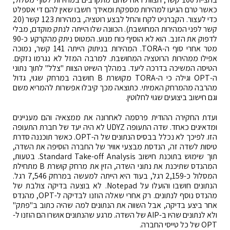
כאשר טרם הגיעו למהירות מספקת ומאידך חשבו שאין להם די אספלט
כדי לעצור. הקברניט לקח והחל לבצע רוטציה, במהירות 123 קשר (20
קשר לפני המהירות המחושבת). הכוונה שלו הייתה לנתק מוקדם, מבלי
לדפוק את הזנב. הוא לא הוסיף כוח מנוע. המטוס ניתק מהקרקע כ-90
מטר אחרי סוף ה-TORA. המהירות בניתוק הייתה 141 קשר, נמוכה
אפילו ממהירות הרוטציה המחושבת. למרבה המזל לא נגרמו נזקים.
הטיסה המשיכה בדרכה ליעד. במהלך השיוט הצוות "צלל" לתוך נתוני
ה-OPT וגילה כי ה-TORA מקושרת B חושבה במרחק שגוי, גדול
מהרבה מהמרחק האמיתי. כתוצאה מכך קיבלו אפשרות להמריא משם
וגם חישוב ביצועים שגוי לחלוטין.
ועדת החקירה ההודית פרסמה לאחרונה את ממצאיה והם מעניינים
ומדאיגים כאחד. שדה התעופה UDYZ לא היה יעד של חברת התעופה
הזו. לפיכך לא נכלל בבסיס הנתונים של ה-OPT. כאשר תוכננה סדרת
טיסות לשדה זה, הנדסת מבצעי אוויר של החברה הוסיפה את השדה,
תוך שימוש בתוכנת חישוב Standard Take-off Analysis. בטעות,
המהנדס שתיכנת את נתוני השדה, הזין את מרחק קושרת B מתחילת
המסלול כ-2,159 רגל, בעוד היא הייתה למעשה במרחק 7,546 רגל.
הנתונים חושבו והועלו על Notepad. לא בוצעה בדיקה צולבת של
מהנדס נוסף לנתונים. רק אחרי שאלה הוזנו לבדיקה ל-OPT, מהנדס
אחר ביצע בדיקה, אבל השווה את הנתונים למה שהיה כתוב ב"פתק"
ולא לנתונים שהיו ב-AIP של השדה. מרגע שהנתונים אושרו הם הוזנו ל-
OPT של כל טייסי החברה.