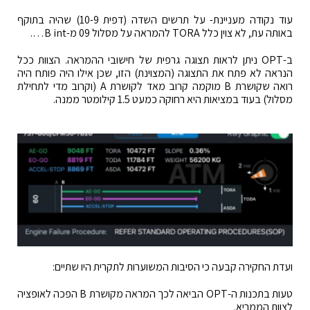
עוד נקודה מעניינת- על תרשים השדה (דפית 10-9) שהיה בתוקף
באותה עת, לא צוין כלל TORA להמראה על מסלול 09 מ-B int….
ב-OPT ניתן לראות תצוגה גרפית של חישובי ההמראה. הצוות ככל
הנראה לא פתח את התצוגה (המצוינת) הזו, שכן אילו היה פותח היה
רואה שקושרת B מוקמה קרוב מאד לקושרת A (וקרוב מדי לתחילת
מסלול) בעוד במציאות היא רחוקה כמעט 1.5 קילומטר ממנה.
ועדת החקירה קבעה כי הסיבות המשוערות לתקרית היו שתיים:
טעות בתכנות ה-OPT הביאה לכך המראה מקושרת B הפכה לאופציה
לצוות הממריא.