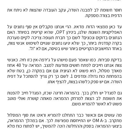
חוסר תשומת לב למבנה השדה, עקב העובדה שהצוות לא ניתח את
הדפית בצורה מספקת.
עד כאן ממצאי הדוח. מדאיג. הרי אנחנו מקבלים אין סוף נתונים על
האפליקציות השונות שלנו, ביניהן OPT, שהיא קריטית במיוחד. האם
הנתונים בדוקים ונכונים? לשם כך חברת תעופה צריכה לקיים מערכת
בקרה קפדנית ביותר, כך שלא יגיעו נתונים שגויים לשימוש אנשי צוות,
באחד החישובים הקריטיים ביותר שיש בטיסה, אם לא "ה".
בדיקת סבירות. כמו שאמר פעם מישהו על ג'ירפה-אין כזו חיה. כאנשי
צוות אנחנו חייבים לפתח חושים ומודעות למצב. המראה על 40 אחוז
מאורך מסלול, היא פשוט לא הגיונית וגם אם במקרה כן, בטח שלא
בהפחתת כוח גדולה ומדפים 1. לשם כך רק צריך להסתכל על דפית
השדה. אם יש ספק כלשהו בצוות, להציף אותו.
גם למגדל יש חלק בכך. בהמראה חריגה שכזו, המגדל חייב להפנות
את תשומת לב הצוות למרחק ההמראה מאותה קושרת ואולי מוטב
פשוט לא לאשר להמריא משם.
מה עושים אם וכאשר כבר התחלנו להמריא וראינו את סוף המסלול
מתקרב. ב-OM A יש התייחסות מפורשת לכך. אם במהלך ההמראה,
ביצועי ההמראה בספק וההחלטה הינה להמשיך, יש לפתוח כוח מלא