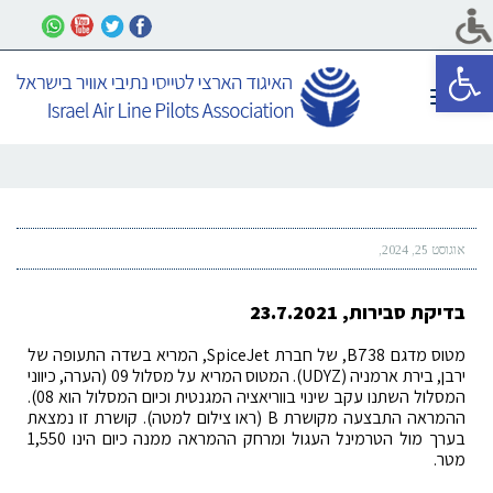
פתח סרגל נגישות
תפריט
אוגוסט 25, 2024
בדיקת סבירות, 23.7.2021
מטוס מדגם B738, של חברת SpiceJet, המריא בשדה התעופה של
ירבן, בירת ארמניה (UDYZ). המטוס המריא על מסלול 09 (הערה, כיווני
המסלול השתנו עקב שינוי בווריאציה המגנטית וכיום המסלול הוא 08).
ההמראה התבצעה מקושרת B (ראו צילום למטה). קושרת זו נמצאת
בערך מול הטרמינל העגול ומרחק ההמראה ממנה כיום הינו 1,550
מטר.