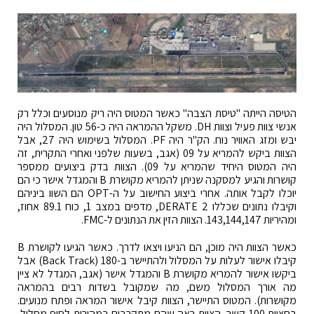
הטיסה הייתה "טיסת הצבה" כאשר המטוס היה ריק מנוסעים וכלל רק
אנשי צוות פעיל וצוות DH. משקל ההמראה היה כ-56 טון. המסלול היה
יבש ומזג האוויר נוח. הק"ר היה PF. המסלול בשימוש היה 27, אבל
הצוות ביקש להמריא על 09 (אגב, בשעות שלפני ואחרי התקרית, זה
היה המטוס היחיד שהמריא על 09). הצוות בדק ביצועים ממספר
קושרות והגיע למסקנה שניתן להמריא מקושרת B והמגדל אישר כי הם
יוכלו לקבל אותה. אחרי ביצוע החישוב על ה-OPT הם השוו ביניהם
וקיבלו נתונים שכללו DERATE 2, מדפים במצב 1, כוח 89.1 אחוז,
ומהיריות 143,144,147. הצוות הזין את הנתונים ל-FMC.
כאשר הצוות היה מוכן, הם הניעו ויצאו לדרך. כאשר הגיעו לקושרת B
קיבלו אישור לעלות על המסלול ולהתיישר ב-180 (Back Track) אבל
ביקשו אישור להמריא מקושרת B והמגדל אישר (אגב, המגדל לא ציין
מה אורך המסלול משם, מה שמקובל בשדות רבים בהמראה
מקושרות). המטוס התיישר, הצוות קיבל אישור המראה ופתח מנועים.
בחציית 100 קשר, הצוות ראה שהם מתקרבים במהירות לסוף מסלול,