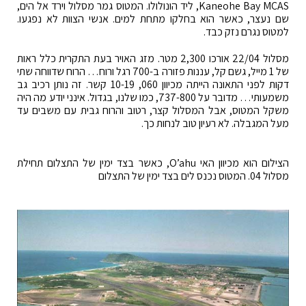
Kaneohe Bay MCAS, ליד הונולולו. המטוס גמר מסלול וירד אל הים,
שם נעצר, כאשר הוא בחלקו מתחת למים. אנשי הצוות לא נפגעו.
למטוס נגרם נזק כבד.
מסלול 22/04 אורכו 2,300 מטר. מזג האויר בעת התקרית כלל ראות
של 1 מייל, גשם קל, עננות פזורה ב-700 רגל ורוח… הרוח שדווחה שתי
דקות לפני התאונה הייתה מכיוון 060, 10-19 קשר. זה נותן רכיב גב
משמעותי… מדובר על 737-800, כמו שלנו, בגדול. אינני יודע מה היה
משקל המטוס, אבל המסלול קצר, רטוב והרוח גבית עם משבים עד
מעל המגבלה. לא רעיון טוב לנחות כך.
הצילום הוא מכיוון האי O’ahu, כאשר בצד ימין של התצלום תחילת
מסלול 04. המטוס נכנס לים בצד ימין של התצלום