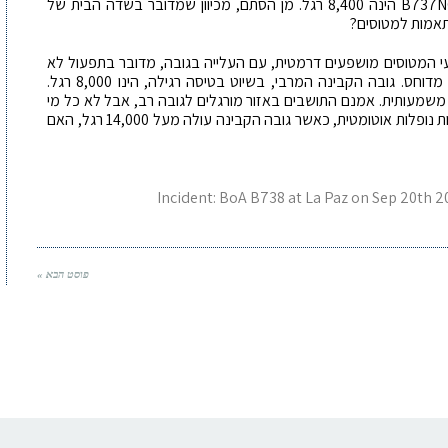
מגבלת הגובה הרגילה להמראה ונחיתה, למטוסי B737NG הינה 8,400 רגל. מן הסתם, מכיוון שמדובר בשדה הבית של
תאמות למטוסים?
י המטוסים מושפעים דרמטית, עם העלייה בגובה, מדובר בתפעול לא
שגרתי של מערכת הדיחוס. המטוס על הקרקע לא מדוחס. גובה הקבינה המרבי, בשיוט בטיסה רגילה, הינו 8,000 רגל.
שמעותית. אמנם התושבים באזור מורגלים לגובה רב, אבל לא כל מי
שנמצא במטוס הוא תושב. במטוס 737 רגיל, המסכות נופלות אוטומטית, כאשר גובה הקבינה עולה מעל 14,000 רגל, האם
Incident: BoA B738 at La Paz on Sep 20th 2
פוסט הבא »