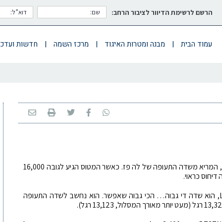
הרשם לרשימת הדיוור לציבור הרחב:
עמוד הבית
|
מבנה ומטרות האיגוד
|
מרכז השמה
|
חדשות ועדכו
מטוס מדגם B738, של חברת התעופה הבוליביאנית, המריא משדה התעופה של לה פז. כאשר המטוס הגיע לגובה 16,000
דיחוס כראוי.
שדה התעופה El Alto, המשרת את הבירה La Paz, הוא שדה די גבוה… הכי גבוה שאפשר. הוא נחשב לשדה התעופה