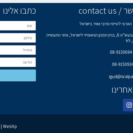
contact u
כתבו אלינו
הארצי לטייסי נתיבי אוויר בישראל
רחוב הבעש"ט 6, בניין המכון הגיאופיזי לישראל, אזור התעשייה
 לוד
0
igud@isralpa.
אחרינו
בניית אתרים | קידום אתרים | ניהול מוניטין | WebXp