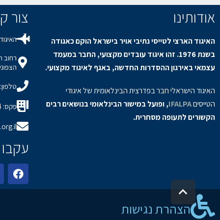
אודותינו
צור קשר / s
האיגוד 
האיגוד הארצי לטייסי נתיבי אויר בישראל הוקם כאגודה
בשנת 1976. זהו איגוד עובדים מקצועי, החבר במעמד
עצמאי באירגון ההסדרות החדשה, באגף לאיגוד מקצועי.
הצפוני,
טלפון: 8-9150694
האיגוד הישראלי חבר בפדרצית הבינלאומית של איגודי
הטייסים
IFALPA
, ופועל במישור הבינלאומי בנושאים רבים
פקס: 08-9150934
הקשורים לתעופה מסחרית.
org.il
עקבו 
גלילה לראש העמוד
הצהרת נגישות