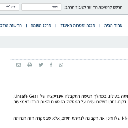
הרשם לרשימת הדיוור לציבור הרחב:
עמוד הבית
|
מבנה ומטרות האיגוד
|
מרכז השמה
|
חדשות ועדכו
מטוס מדגם ERJ-170, של חברת Hop!, הגיע לנחיתה בטולוז. במהלך הגישה התקבלה אינדיקציה של Unsafe Gear.
הצוות הלך סביב, הכריז חירום, התכונן ונחת, אחרי 17 דקות. נחתו בשלום ועצרו על המסלול. הנוסעים והצוות הורדו באמצעות
לא הייתי שם, אבל אין לי ספק שהצוות ביצע את ה-NNC שלו והכין את הקבינה לנחיתת חירום, אלא שבמקרה הזה הנחיתה