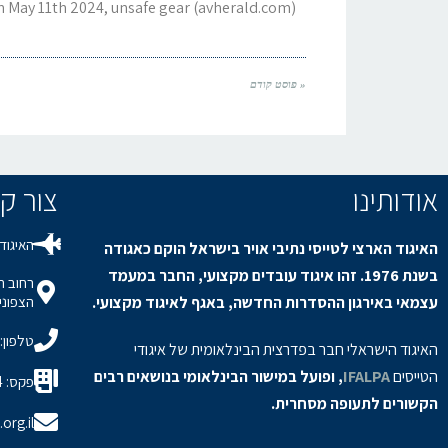
n May 11th 2024, unsafe gear (avherald.com)
« פוסט קודם
אודותינו
צור קשר / s
האיגוד 
האיגוד הארצי לטייסי נתיבי אויר בישראל הוקם כאגודה
בשנת 1976. זהו איגוד עובדים מקצועי, החבר במעמד
עצמאי באירגון ההסדרות החדשה, באגף לאיגוד מקצועי.
הצפוני,
טלפון: 8-9150694
האיגוד הישראלי חבר בפדרצית הבינלאומית של איגודי
הטייסים
IFALPA
, ופועל במישור הבינלאומי בנושאים רבים
פקס: 08-9150934
הקשורים לתעופה מסחרית.
org.il