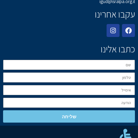
igud@isralpa.org.il
עקבו אחרינו
כתבו אלינו
שליחה