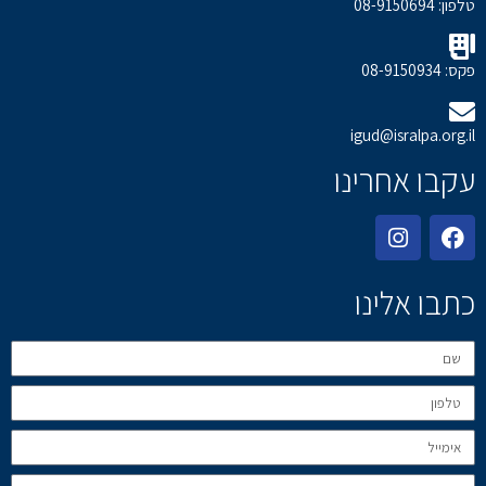
טלפון: 08-9150694
פקס: 08-9150934
igud@isralpa.org.il
עקבו אחרינו
כתבו אלינו