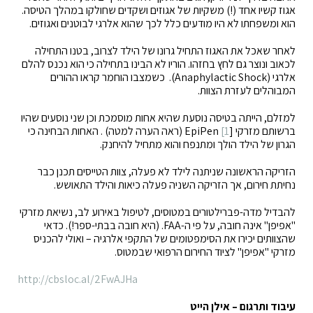
אגוז קשיו אחד (!) משקיות של אגוזים ושקדים שחולקו במהלך הטיסה.
הוא ומשפחתו לא היו מודעים כלל לכך שהוא אלרגי לבוטנים ואגוזים.
לאחר שאכל את האגוז התחיל גרונו של הילד לצרוב, בטנו התחילה
לכאוב ונוצר גם לחץ בחזהו. הוריו לא הבינו בתחילה כי הוא נכנס להלם
אלרגי (Anaphylactic Shock). כשמצבו הוחמר קראו ההורים
המבוהלים לעזרת הצוות.
למזלם, הייתה בטיסה נוסעת שהיא אחות מוסמכת וכן שני נוסעים שהיו
ברשותם מזרקי [EpiPen
[1
(ראה הערה למטה) . האחות הבחינה כי
הגרון של הילד הולך ומתנפח והוא מתחיל להיחנק.
הזריקה הראשונה שניתנה לילד לא פעלה, צוות הטייסים תכנן כבר
נחיתת חירום, אך הזריקה השניה פעלה כיאות והילד התאושש.
להבדיל מדה-פברילטורים במטוסים, לטיפול באירוע לב, נשיאת מזרקי
"אפיפן" אינה חובה, על פי ה-FAA. (היא חובה בבתי-ספר!). כדאי
שהצוותים יכירו את הסימפטומים של התקפי אלרגיה – ואולי להכניס
מזרקי "אפיפן" לציוד החירום הרפואי שבמטוס.
http://cbsloc.al/2FwAJHa
עיבוד ותרגום – אילן הייט