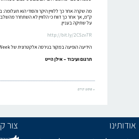
ק"מ, אך אחר כך דווח כי הלוויין לא השתחרר מהשלב
על שתיקה בעניין.
http://bit.ly/2CSzv7R
הידיעה הופיעה במקור בגירסה אלקטרונית של Aviation Week.
תרגום ועיבוד – אילן הייט
« פוסט קודם
אודותינו
צור קשר / s
האיגוד 