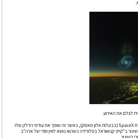
מסתבר שהצוות ראה את המשגר Falcon 9, של חברת SpaceX (בבעלות אלון מאסק), כאשר זה שופך את עודפי הדלק שלו
ור ב"קייפ קנאווראל בפלורידה כשהוא נושא לוויין סודי של ארה"ב