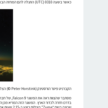
כאשר בשעה 0310 (UTC) התגלה להם המחזה הבא:
הקברניט פיטר הורסטינק (Peter Horstink ©) הצליח לצלם את האירוע.
בדרכו חזרה לכדור הארץ. המשגר הזה המריא מכן השיג
שכונה בשם “Zuma”. הצילום בוצע כ-2:15 שעות אחרי השיגור.