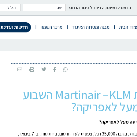
הרשם לרשימת הדיוור לציבור הרחב:
מוד הבית
|
מבנה ומטרות האיגוד
|
מרכז השמה
|
חדשות ועדכוני
מה ראה טייס חברת Martinair –KLM השבוע
על לאפריקה?
סה מעל לאפריקה?
הצוות ההולנדי היה בטיסת מטען מאמסטרדם ליוהנסבורג, בגובה 35,000 רגל, צפונית לעיר חרטום, בירת סודן, ב-7 בינואר,