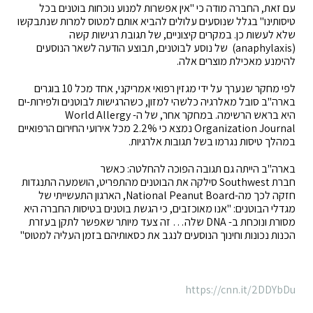
עם זאת, החברה מודה כי "אין אפשרות למנוע נוכחות בוטנים בכל
טיסותינו" בגלל שנוסעים עלולים להביא אותם למטוס למרות שנתבקשו
שלא לעשות כן. במקרים קיצוניים, של תגובת רגישות קשה
(
anaphylaxis
) של נוסע לבוטנים, תבוצע הודעה לשאר הנוסעים
להימנע מאכילת מוצרים אלה.
לפי מחקר שנערך על ידי מגזין רפואי אמריקני, אחד מכל 10 בוגרים
בארה"ב סובל מאלרגיה כלשהי למזון, כשהרגישות לבוטנים ולפירות-ים
היא בראש הרשימה. במחקר אחר, של ה-
World Allergy
Organization Journal
נמצא כי 2.2% מכל אירועי החירום הרפואיים
במהלך טיסות נגרמו בשל תגובות אלרגיות.
בארה"ב הייתה גם תגובה הפוכה להחלטה: כאשר
חברת
Southwest
סילקה את הבוטנים מהתפריט, הושמעה התנגדות
חזקה לכך מה-
National Peanut Board
, הארגון התעשייתי של
מגדלי הבוטנים: "אנו מאוכזבים, כי הגשת בוטנים בטיסות החברה היא
מסורת ונוכחת ב-
DNA
שלה… זה צעד מיותר שאפשר לתקן בעזרת
הכנות נכונות וחינוך הנוסעים לנגב את כסאותיהם בזמן העליה למטוס"
https://cnn.it/2DDYbDu