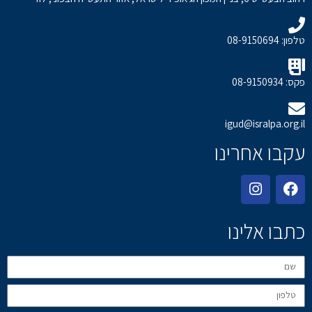
טלפון: 08-9150694
פקס: 08-9150934
igud@isralpa.org.il
עקבו אחרינו
כתבו אלינו