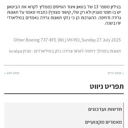
בגיליון מספר 13 של בטאון איגוד הטייסים (ממליץ לקרוא את הביטאון
יש בו חומר מעניין ולא רק שלי, קישור מצורף) כתבתי מאמר על תאונות
גרירה ודחיפה. ההערכות הן כי נזקי תאונות גרירה נאמדים במיליארדי
יורו בשנה.
Other Boeing 737-8FE (WL) VH-YIO, Sunday 27 July 2025
תאונות במהלך דחיפה לאחור וגרירה: נזק במיליארדים - מגזין isralpa
« פוסט קודם
פוסט הבא »
תפריט ניווט
חדשות ועדכונים
מאמרים מקצועיים