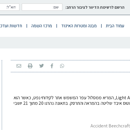
הרשם לרשימת הדיוור לציבור הרחב:
עמוד הבית
|
מבנה ומטרות האיגוד
|
מרכז השמה
|
חדשות ועדכו
מטוס מדגם Beech 1900D, של חברת Light Air Services, המריא ממסלול עפר המשמש אתר לקידוחי נפט, כאשר הוא
נושא עובדים של אתר הקידוח. מסיבה לא ברורה המטוס איבד שליטה בהמראה והתרסק. בתאונה נהרגו 20 מתוך 21 יושבי
Accident Beechcraf