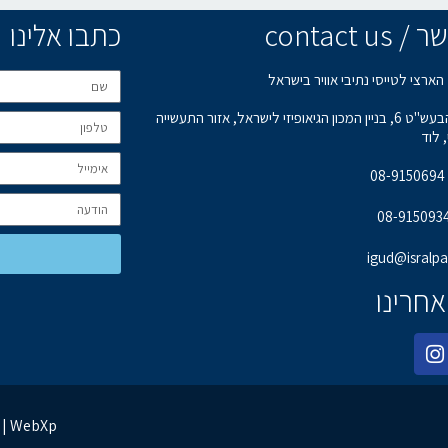
contact u
כתבו אלינו
הארצי לטייסי נתיבי אוויר בישראל
רחוב הבעש"ט 6, בניין המכון הגיאופיזי לישראל, אזור התעשייה
 לוד
0
igud@isralpa.
אחרינו
בניית אתרים | קידום אתרים | ניהול מוניטין | WebXp