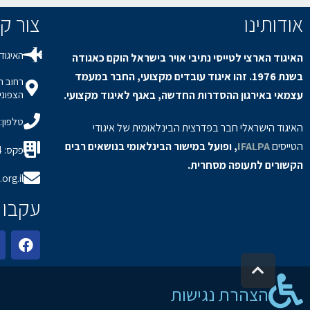
אודותינו
צור קשר / s
האיגוד 
האיגוד הארצי לטייסי נתיבי אויר בישראל הוקם כאגודה
בשנת 1976. זהו איגוד עובדים מקצועי, החבר במעמד
עצמאי באירגון ההסדרות החדשה, באגף לאיגוד מקצועי.
הצפוני,
טלפון: 8-9150694
האיגוד הישראלי חבר בפדרצית הבינלאומית של איגודי
הטייסים
IFALPA
, ופועל במישור הבינלאומי בנושאים רבים
פקס: 08-9150934
הקשורים לתעופה מסחרית.
org.il
עקבו 
גלילה לראש העמוד
הצהרת נגישות