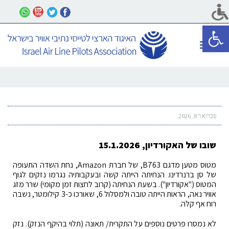
פתח סרגל נגישות
תפריט
פברואר 8, 2026
שובו של האקורדיון, 15.1.2026
מטוס מטען מדגם B763, של חברת Amazon, נחת השדה התעופה
של סן ברנרדינו. הנחיתה הייתה קשה ובעקבותיה נגרמו נזקים לגוף
המטוס ("אקורדיון"). בשעת הנחיתה (קרוב לחצות זמן מקומי) שרר מזג
אוויר נאה, הראות הייתה טובה ולמסלול 6, שאורכו כ-3 קילומטר, נשבה
רוח אף קלה.
לא נמסרו פרטים נוספים על התקרית/ תאונה (תלוי בהיקף הנזק). נזק