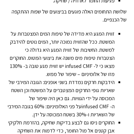
פגיעות החומר לארוזיה / שחיקה.
שלושת התחומים האלה פוגעים בביצועים של שפות ההתקפה
של הכנפיים.
זווית המגע היא מדידה של טיפות המים המצטברות על
המשטח. ככל שהזווית נמוכה יותר, המים נוטים להידבק
למשטח. החשיבות של זווית המגע היא גדולה כי
הצטברות טיפות מים משנה את ביצועי המטוס. החוקרים
מצאו כי ל-
infused CMF
יש זווית מגע טובה ב- 130%
מזו של אלומיניום – שיפור של ממש.
הידבקות חרקים נמדדת בשני אופנים: הגובה המירבי של
שאריות גופי החרקים המצטברים על המשטח וכן השטח
המכוסה על ידי הגוויות. גם כאן היה שיפור של
ה-
infused CMF
על פני האלומיניום: 60% בגובה המירבי
של השאריות ו-30% בשטח המכוסה על ידן.
החוקרים ניסו גם לבצע בדיקות שחיקה, בהזרמת חלקיקי
אבן קטנים אל מול החומר, כדי לדמות את השחיקה