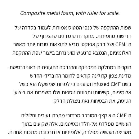
Composite metal foam, with ruler for scale.
שפות ההתקפה של כנפי המטוס אמורות לעמוד בסדרה של
דרישות מחמירות. מחקר חדש מדגים שהצירוף של
ה-
CFM
ושל דבק אפוקסי מביא לתוצאות טובות יותר מאשר
האלומיניום, הנמצא כרגע שימוש נרחב בייצור שפת ההתקפה.
חוקרים במחלקת המכניקה וההנדסה התעופתית באוניברסיטת
מדינת צפון קרולינה קוראים לחומר ההיברידי החדש
בשם
infused CMF
וטוענים כי למרות שמשקלו הוא כשל
אלומיניום, קשיחותו ותכונות נוספות שלו משפרות את ביצועי
הטיסה, את הבטיחות ואת ניצולת הדלק.
ה-
CMF
הוא קצף המורכב מכדורי מתכת זעירים וחלולים
העשויים מפלדת אל-חלד ומטיטניום. אלה שקועים בתוך
מטריצה העשויה מפלדה, אלומיניום או תרכובת מתכות אחרות.