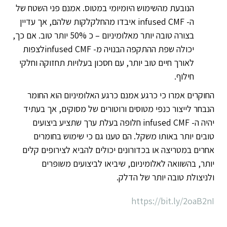
הנובעת מהשימוש היומיומי במטוס. אמנם פני השטח של
ה-
infused CMF
איבדו מהחלקלקות שלהם, אך עדיין
בצורה טובה יותר מאלומיניום – כ 50% יותר טוב. אם כך,
יכולה שפת ההתקפה הבנויה מ-
infused CMF
לצפות
לאורך חיים טוב יותר, עם חסכון בעלויות תחזוקה וחלקי
חילוף.
החוקרים אמרו כי כרגע אמנם כרגע האלומיניום הוא החומר
הנבחר לייצור כנפי מטוסים ורוטורים של מסוקים, אך בעתיד
יהיה ה-
infused CMF
חלופה בעלת ערך שתציע ביצועים
טובים יותר באותו משקל. הם טענו גם כי שימוש בחומרים
אחרים במטריצה או בכדורונים יכולים להביא לצירופים קלים
יותר, בהשוואה לאלומיניום, שיביאו לביצועים משופרים
ולניצולת טובה יותר של הדלק.
https://bit.ly/2oaB2nI