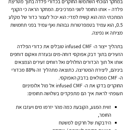
במחקר הנוכחי השתמשו החוקרים בכדורי פלדה בתוך מטריצת
פלדה – אותו החומר לשני המרכיבים. המחקר הראה כי הקצף
המתכתי הזה הוא קשיח למדי: הוא יכול לעצור כדור של מקלע
0.5, הוא עמיד בטמפרטורות גבוהות ואף עמיד בפני תחמושת
מציתה או נפיצה.
בתהליך ייצור ה-
infused CMF
טובלים את כדורי הפלדה
הזעירים בתוך דבק אפוקסי דוחה-מים ובעזרת וואקום דוחפים
אותו אל תוך הכדורים החלולים ואל רווחים זעירים הנמצאים
ביניהם, ליצירת המטריצה. כתוצאה מתהליך זה 88% מכדורי
ה-
CMF
ממולאים בדבק האפוקסי.
החוקרים בדקו את ה-
infused CMF
אל מול אלומיניום
תעופתי לראות איך הם מתפקדים בשלושה תחומים:
זווית המגע, הקובעת כמה מהר יזרמו מים ויעזבו את
החומר,
הידבקות של חרקים למשטח