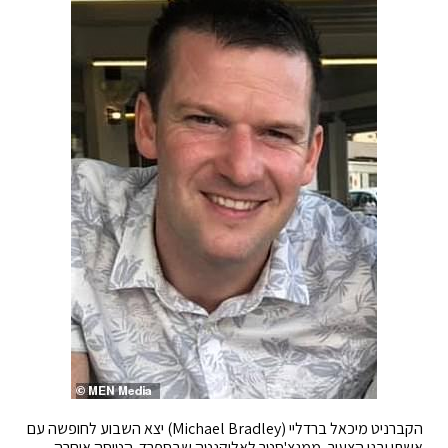
הקברניט מיכאל ברדליי (
Michael Bradley
) יצא השבוע לחופשה עם
אשתו ובנו הצעיר, ממנצ'סטר לאליקנטה שבספרד. הטיסה איחרה