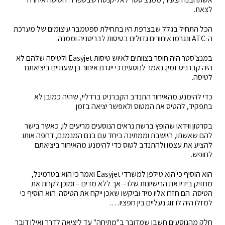
לצאת.
הכל התחיל בגלל שבצרפת היו בתחילת ספטמבר עיצומים של מערכת
ה-
ATC
ונגרמו איחורים גדולים בטיסות לבריטניה וממנה.
במנצ'סטר היה חוסר בצוותים לאיוש טיסות
Easyjet
ולטיסה שלהם לא
היה קברניט זמין. נאמר לנוסעים כי ייגרם איחור בן שעתיים ביציאתם
לטיסה.
כדי להימנע מהאיחור התנדב הקברניט ברדליי, שהיה כמובן לא
בתפקיד, להטיס את המטוס ולאפשר יציאה בזמן.
בסרטון ווידאו שהופץ ברשת נראים הנוסעים מריעים לו, כאשר בישר
להם שאשתו, היושבת וממתינה ביחד עם בנם המנמנם, דחפה אותו
להציע את עצמו ולהתנדב לטוס כדי להימנע מהאיחור ביציאתם
לחופש.
הוא הוסיף כי הוא טילפן למשרדי
Easyjet
ואמר כי הוא בטרמינל,
מחזיק בידיו את הרישיונות שלו – אך ללא מדים – ומוכן לקחת את
הטיסה. הם חזרו אליו מיד וביקשו שאכן ייקח את הטיסה. הוא הוסיף כי
למזלו היה לו זוג נעליים בין חפציו….
חלק מהנוסעים חשבו שמדובר ב"מתיחה" עד ליציאה לדרך ואילו דובר