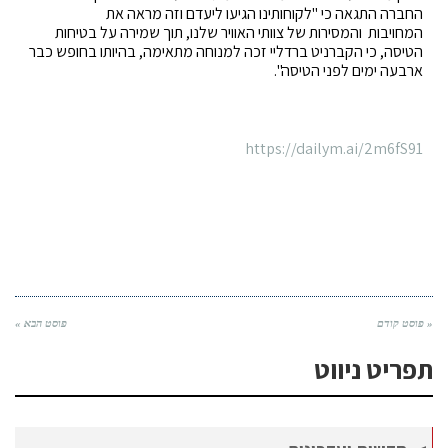
החברה התגאה כי "לקוחותינו הגיעו ליעדם וזה מראה את
המחויבות
והמסירות של צוותי האוויר שלנו, תוך שמירה על בטיחות
הטיסה, כי הקברניט ברדליי זכה למנוחה מתאימה, בהיותו בחופש כבר
ארבעה ימים לפני הטיסה".
https://dailym.ai/2m6fS91
« פוסט קודם
פוסט הבא »
תפריט ניווט