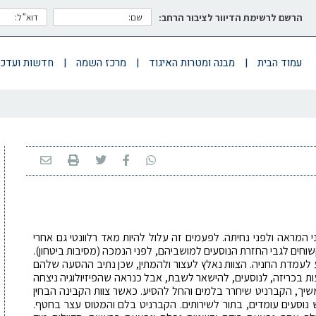
הרשם לרשימת הדיוור לציבור הרחב:
עמוד הבית
|
מבנה ומטרות האיגוד
|
מרכז השמה
|
חדשות ועדכו
 המראה ולפני נחיתה. לפעמים זה עלול להיות מאד רלוונטי גם אחרי
קשוחים לגבי החזרת הנוסעים למושביהם, לפני הנמכה (מסיבות ביטחון).
, נחת באורלנדו והסיע לעמדת החניה. הצוות נאלץ לעצור ולהמתין, שכן נתיב ההסעה שלהם
עות בכריזה, לנוסעים, להישאר לשבת, אבל כנראה שהפיזיולוגיה ניצחה
שיך, הקברניט שיחרר בלמים והחל להסיע. כאשר צוות הקבינה הבחין
נוסעים עומדים, בתור לשירותים. הקברניט בלם והמטוס עצר בחטף.