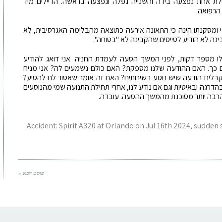
יילת אחת נפצעה בידה והשנייה נפלה ונפצעה בראשה. הדיילים מיד
 הרפואה.
ה את הדוח הסופי ומסקנתו הינה כי התאונה אירעה כתוצאה מהבלימה האגרסיבית, לא
נה לא הודיע לטייסים שהקבינה לא "בטוחה".
ילו מספר דקות, לפני המשך הסעה לעמדת החניה. אני דואג להודיע
ים כך. האם ההודעה שלנו מספקת? האם כולם נשמעים לה? אני מניח
בלים הודעה שיש נוסע בשירותים? האם זה אומר שאסור לנו להסיע?
רגה ובאיטיות וגם אם נודע לנו, אחרי תחילת התנועה שמי מהנוסעים
רבה יותר מסוכנת מהמשך ההסעה. עובדה.
Accident: Spirit A320 at Orlando on Jul 16th 2024, sudden s
פוסט הבא »