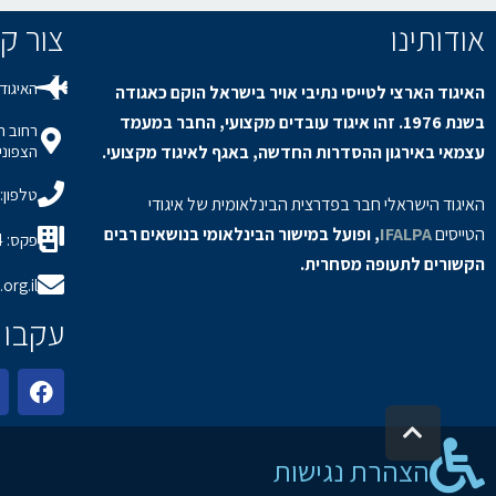
אודותינו
צור קשר / s
האיגוד 
האיגוד הארצי לטייסי נתיבי אויר בישראל הוקם כאגודה
בשנת 1976. זהו איגוד עובדים מקצועי, החבר במעמד
עצמאי באירגון ההסדרות החדשה, באגף לאיגוד מקצועי.
הצפוני,
טלפון: 8-9150694
האיגוד הישראלי חבר בפדרצית הבינלאומית של איגודי
הטייסים
IFALPA
, ופועל במישור הבינלאומי בנושאים רבים
פקס: 08-9150934
הקשורים לתעופה מסחרית.
org.il
עקבו 
גלילה לראש העמוד
הצהרת נגישות