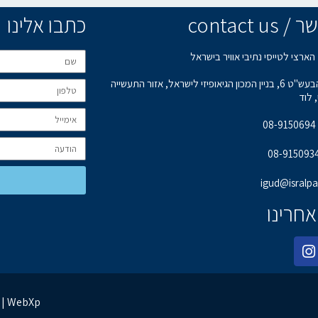
contact u
כתבו אלינו
הארצי לטייסי נתיבי אוויר בישראל
רחוב הבעש"ט 6, בניין המכון הגיאופיזי לישראל, אזור התעשייה
 לוד
0
igud@isralpa.
אחרינו
בניית אתרים | קידום אתרים | ניהול מוניטין | WebXp