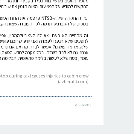
מספר נוסעים ואנשי צוות נפלו בקבינה ונפצעו. ד
התקשרו להודיע על הפציעות והצוות הזמין את שירותי
ועדת החקירה של ה-NTSB פרסמ
במכוון, של הקברניט. תרמה לכך העובדה שצוות הקבי
זה מהחיים. לא פעם יוצא לנו לעצור ולהמתין, אפ
לנוסעים שלא הגענו לעמדה ואני יודע שרובנו עוש
שלא. אז מה עושים? אפשר לברר. מה אם אנחנו מק
אנחנו גם לא לבד בשדה.. בכל מקרה לחדש הסעה בהד
עומד, בטח שלא לעשות בלימה פתאומית. הבלימה ה
top during taxi causes injuries to cabin crew
(avherald.com)
« פוסט קודם