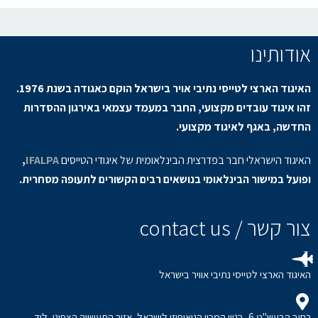
אודותינו
האיגוד הארצי לטייסי נתיבי אויר בישראל הוקם כאגודה בשנת 1976.
זהו איגוד עובדים מקצועי, החבר במעמד עצמאי באירגון ההסדרות
החדשה, באגף לאיגוד מקצועי.
האיגוד הישראלי חבר בפדרצית הבינלאומית של איגודי הטייסים
IFALPA
,
ופועל במישור הבינלאומי בנושאים רבים הקשורים לתעופה מסחרית.
צור קשר / contact us
האיגוד הארצי לטייסי נתיבי אוויר בישראל
רחוב הבעש"ט 6, בניין המכון הגיאופיזי לישראל, אזור התעשייה הצפוני, לוד