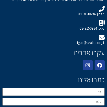
טלפון: 08-9150694
פקס: 08-9150934
igud@isralpa.org.il
עקבו אחרינו
כתבו אלינו