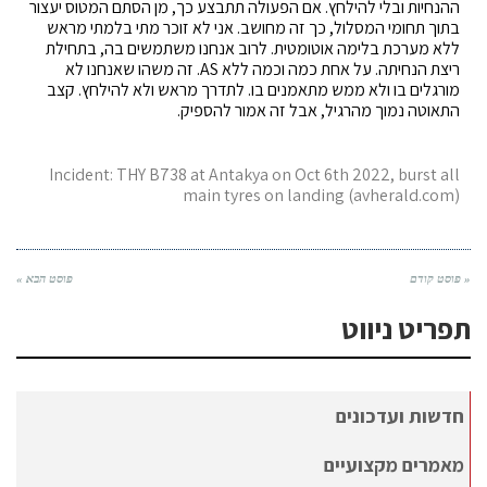
ההנחיות ובלי להילחץ. אם הפעולה תתבצע כך, מן הסתם המטוס יעצור
בתוך תחומי המסלול, כך זה מחושב. אני לא זוכר מתי בלמתי מראש
ללא מערכת בלימה אוטומטית. לרוב אנחנו משתמשים בה, בתחילת
ריצת הנחיתה. על אחת כמה וכמה ללא AS. זה משהו שאנחנו לא
מורגלים בו ולא ממש מתאמנים בו. לתדרך מראש ולא להילחץ. קצב
התאוטה נמוך מהרגיל, אבל זה אמור להספיק.
Incident: THY B738 at Antakya on Oct 6th 2022, burst all
main tyres on landing (avherald.com)
« פוסט קודם
פוסט הבא »
תפריט ניווט
חדשות ועדכונים
מאמרים מקצועיים