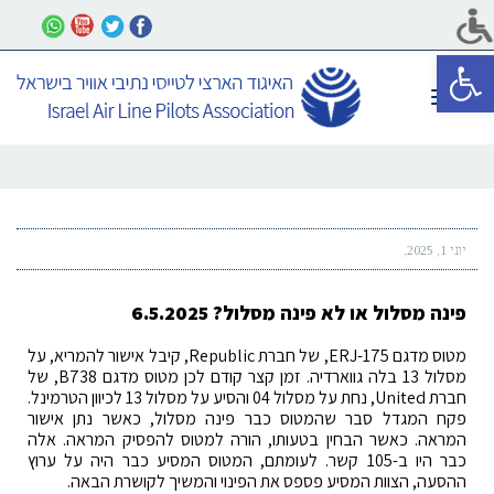
פתח סרגל נגישות
תפריט
יוני 1, 2025
פינה מסלול או לא פינה מסלול? 6.5.2025
מטוס מדגם ERJ-175, של חברת Republic, קיבל אישור להמריא, על
מסלול 13 בלה גווארדיה. זמן קצר קודם לכן מטוס מדגם B738, של
חברת United, נחת על מסלול 04 והסיע על מסלול 13 לכיוון הטרמינל.
פקח המגדל סבר שהמטוס כבר פינה מסלול, כאשר נתן אישור
המראה. כאשר הבחין בטעותו, הורה למטוס להפסיק המראה. אלה
כבר היו ב-105 קשר. לעומתם, המטוס המסיע כבר היה על ערוץ
ההסעה, הצוות המסיע פספס את הפינוי והמשיך לקושרת הבאה.