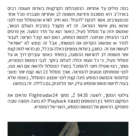
כמה מילים על אחריות. ההתנהלות הקרקעית בשדות תעופה רבים
בארה"ב היא מסוכנת ודורשת תשומת לב ואחריות מוגברת מכל אחד
מהמעורבים. אסור לפקח "להניח". הוא חייב לוודא שהמסלול פנוי לפני
שהוא נותן אישור המראה. זה לא מקובל במרבית העולם הנאור,
שמטוס יהיה על מסלול פעיל, כאשר הוא על תדר הסעה. אין פרטים
לגבי ההנחיה שניתנה למטוס המסיע, האם הוא קיבל הוראה לעבור
לתדר או שפשוט הקדימו את המאוחר, אבל זה ממש לא "אוויראי"
לעשות את זה. כמוכן, בשדות צפופים כאלה ובכלל, מן הראוי לתת קצת
יותר תשומת לב להוראות ההסעה, במיוחד כאשר עוברים דרך או על
מסלול פעיל, כי כל טעות יכולה לעלות ביוקר. לגבי המטוס הממריא,
מותר, רצוי ואפילו חיוני להסתכל במורד המסלול ולראות אם הוא פנוי,
לפני שפותחים מנועים להמראה. אורך מסלול 13 הוא קצת יותר משני
קילומטר והמטוס המסיע פינה קצת לפני אמצע המסלול, באמת שלא
בעיה לראות מטוס שמסיע עליו, ישר מלפנים, גם בלילה. זה בנפשנו.
צילומי המסך, לשעה 04:35 Z, מתוך Flightradar24 מראים את
המיקום היחסי בין המטוסים (תצוגת Playback לא נתנה תמונה טובה
מספיק). הראשון של המטוס המסיע, השני של הממריא.