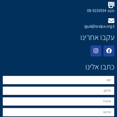
פקס: 08-9150934
igud@isralpa.org.il
עקבו אחרינו
כתבו אלינו