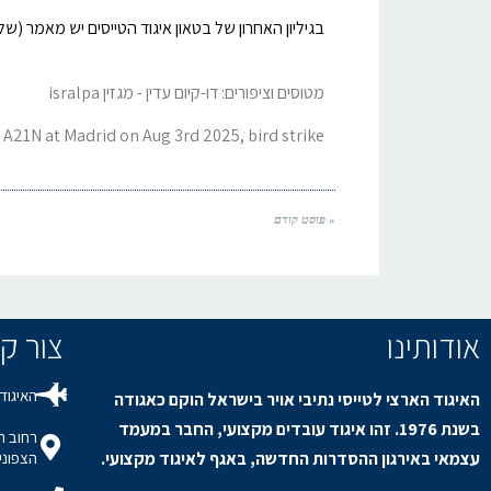
בגיליון האחרון של בטאון איגוד הטייסים יש מאמר (של
מטוסים וציפורים: דו-קיום עדין - מגזין isralpa
a A21N at Madrid on Aug 3rd 2025, bird strike
« פוסט קודם
אודותינו
צור קשר / s
האיגוד 
האיגוד הארצי לטייסי נתיבי אויר בישראל הוקם כאגודה
בשנת 1976. זהו איגוד עובדים מקצועי, החבר במעמד
עצמאי באירגון ההסדרות החדשה, באגף לאיגוד מקצועי.
הצפוני,