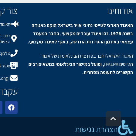
אודותינו
צור קשר / s
האיגוד 
האיגוד הארצי לטייסי נתיבי אויר בישראל הוקם כאגודה
בשנת 1976. זהו איגוד עובדים מקצועי, החבר במעמד
עצמאי באירגון ההסדרות החדשה, באגף לאיגוד מקצועי.
הצפוני,
טלפון: 8-9150694
האיגוד הישראלי חבר בפדרצית הבינלאומית של איגודי
הטייסים
IFALPA
, ופועל במישור הבינלאומי בנושאים רבים
פקס: 08-9150934
הקשורים לתעופה מסחרית.
org.il
עקבו 
גלילה לראש העמוד
הצהרת נגישות