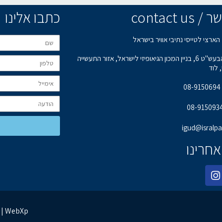
contact u
כתבו אלינו
הארצי לטייסי נתיבי אוויר בישראל
רחוב הבעש"ט 6, בניין המכון הגיאופיזי לישראל, אזור התעשייה
 לוד
0
igud@isralpa.
אחרינו
בניית אתרים | קידום אתרים | ניהול מוניטין | WebXp