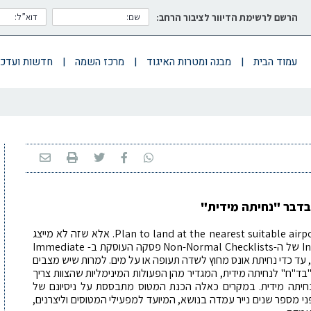
הרשם לרשימת הדיוור לציבור הרחב:
עמוד הבית
|
מבנה ומטרות האיגוד
|
מרכז השמה
|
חדשות ועדכו
 בדבר "נחיתה מידית"
כפי שרובנו מכירים, ה-NNC מכיל לעיתים הנחיה Plan to land at the nearest suitable airport. אלא שזה לא מייצג
את מצבי החירום החמורים ביותר. יש ב-Introduction של ה-Non-Normal Checklists פסקה העוסקת ב- Immediate
דית, עד כדי נחיתת אונס מחוץ לשדה תעופה או על מים. למרות שיש מצבים
ד"ח" לנחיתה מידית, המגדיר מהן הפעולות המינימליות שהצוות צריך
 לנחיתה מידית. במקרים כאלה הכנת המטוס מתבססת על ניסיונם של
ד הטייסים הבינלאומי IFALPA פרסם לפני מספר שנים נייר עמדה בנושא, המיועד למפעילי המטוסים וליצרנים,