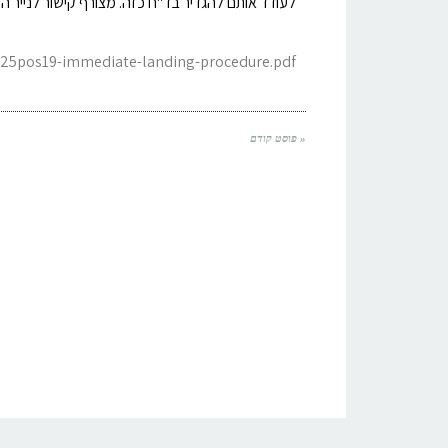
לעודד אותם להגדיר בד"ח כזה. מצורף קישור לנייר ה
25pos19-immediate-landing-procedure.pdf
« פוסט קודם