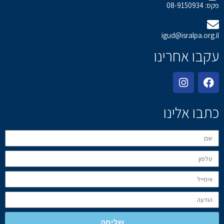
פקס: 08-9150934
igud@isralpa.org.il
עקבו אחרינו
כתבו אלינו
שליחה