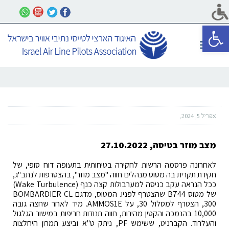
פתח סרגל נגישות
תפריט
אפריל 5, 2024
מצב מוזר בטיסה, 27.10.2022
לאחרונה פרסמה הרשות לחקירה בטיחותית בתעופה דוח סופי, של
חקירת תקרית בה מטוס מנהלים חווה "מצב מוזר", בהצטרפות לנתב"ג,
ככל הנראה עקב כניסה למערבולות קצה כנף (Wake Turbulence)
של מטוס B744 שהצטרף לפניו. המטוס, מדגם BOMBARDIER CL
300, הצטרף למסלול 30, על AMMOS1E. מיד לאחר שחצה גובה
10,000 בהנמכה והקטין מהירות, חווה תנודות חריפות במישור הגלגול
והעלרוד. הקברניט, ששימש PF, ניתק ט"א וביצע תמרון היחלצות