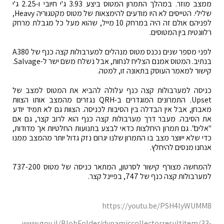
ממצב מוזר. במהלך התמרון המטוס ביצע 3.93 ג'י חיובי ו-2.25 ג'י
שלילי. הטייסים לא היו מודעים להימצאות של מטוס מקטגוריה Heavy,
לפניהם אולם זה היה במרחק 10 מייל, שהוא מעל כל מגבלת מרחק
רלוונטית בין המטוסים.
לפני מספר שנים נכנס מטוס מנהלים למערבולות קצה כנף של A380
בנתיב. המטוס אמנם הצליח לנחות, אבל נשלח משם ישר ל-Salvage.
קישור למאמר העוסק בתאונה זו, למטה.
כניסה למערבולות קצה כנף עלולה להביא את המטוס למצב של
Upset. התמרונים המוגדרים ב-QRH נגזרים מהמצב אותו הצוות
מאבחן, אבל אין הבדלה בין הסיבות לכניסה. הצוות גם לא תמיד יודע
את הסיבה. מעבר דרך מערבולות קצה כנף הוא לרוב קצר, גם אם
"אלים". גם תמרון היחלצות כדאי לבצע בתנועות החלטיות אך מדודות,
כדי שלא ייווצר מצב בו התמרון שלנו יגרום נזק גדול יותר מהמצב ממנו
אנחנו מנסים להיחלץ.
להמחשה מצורף קישור לסרטון, המתאר כניסה של מטוס 737-200
למערבולות קצה כנף של 747, בפיינל קצר.
https://youtu.be/PSH4lyWUMM8
www.gov.il/BlobFolder/dynamiccollectorresultitem/33-