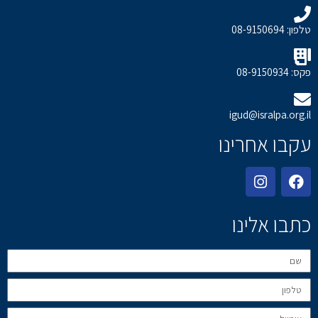
טלפון: 08-9150694
פקס: 08-9150934
igud@isralpa.org.il
עקבו אחרינו
כתבו אלינו