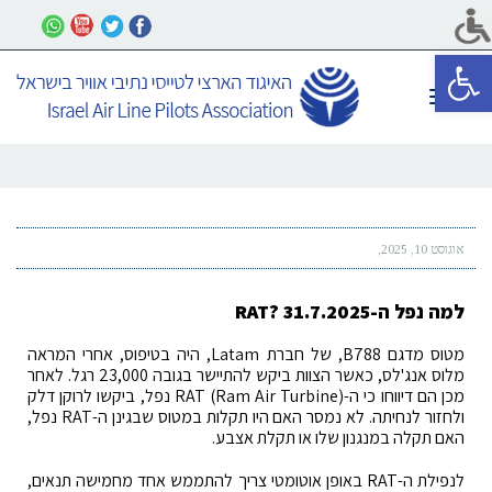
פתח סרגל נגישות
תפריט
אוגוסט 10, 2025
למה נפל ה-RAT? 31.7.2025
מטוס מדגם B788, של חברת Latam, היה בטיפוס, אחרי המראה
מלוס אנג'לס, כאשר הצוות ביקש להתיישר בגובה 23,000 רגל. לאחר
מכן הם דיווחו כי ה-RAT (Ram Air Turbine) נפל, ביקשו לרוקן דלק
ולחזור לנחיתה. לא נמסר האם היו תקלות במטוס שבגינן ה-RAT נפל,
האם תקלה במנגנון שלו או תקלת אצבע.
לנפילת ה-RAT באופן אוטומטי צריך להתממש אחד מחמישה תנאים,