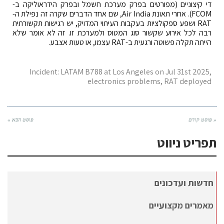
די קיצוניים (מפורטים בפרק מערכת חשמל ובפרק הידראוליקה ב-
FCOM). אחרי תאונת Air India, שם אחד הדברים שקרה זה נפילת ה-
RAT ושפע ספקולציות בעקבות העיתוי המדויק, יש רגישות תקשורתית
רבה לכל אירוע שקשור סוג המטוס ולמערכת זו. זה לא אומר שלא
הייתה תקלה פשוטה ורגעית ב-RAT עצמו, או טעות אצבע.
Incident: LATAM B788 at Los Angeles on Jul 31st 2025,
electronics problems, RAT deployed
« פוסט קודם
פוסט הבא »
תפריט ניווט
חדשות ועדכונים
מאמרים מקצועיים