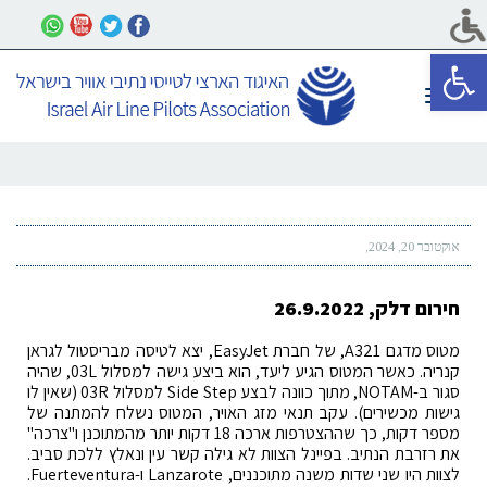
פתח סרגל נגישות
תפריט
אוקטובר 20, 2024
חירום דלק, 26.9.2022
מטוס מדגם A321, של חברת EasyJet, יצא לטיסה מבריסטול לגראן
קנריה. כאשר המטוס הגיע ליעד, הוא ביצע גישה למסלול 03L, שהיה
סגור ב-NOTAM, מתוך כוונה לבצע Side Step למסלול 03R (שאין לו
גישות מכשירים). עקב תנאי מזג האויר, המטוס נשלח להמתנה של
מספר דקות, כך שההצטרפות ארכה 18 דקות יותר מהמתוכנן ו"צרכה"
את רזרבת הנתיב. בפיינל הצוות לא גילה קשר עין ונאלץ ללכת סביב.
לצוות היו שני שדות משנה מתוכננים, Lanzarote ו-Fuerteventura.