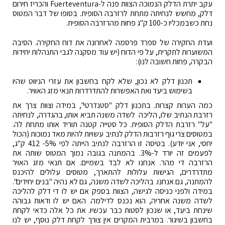
עקב יתרת הדלק הנמוכה הצוות פנה ל-Fuerteventura והכריז חירום
דלק, מחשש לנחיתה מתחת לרזרבה הסופית. בסופו של דבר המטוס
נחת כשבמכליו כ-100 ק"ג פחות מהרזרבה הסופית.
ועדת החקירה של ספרד פרסמה לאחרונה את דוח החקירה. הסיבה
המשוערות לתקרית, על פי הדוח (יש עוד מסקנה לגבי התנהלות יחידות
הבקרה, פחות חשובה לנו):
תכנון דלק לא נכון, שלא לקח בחשבון את עזרי הניווט שהיו
בשימוש ביעד ואת האפשרות להתדרדרות תנאי מזג האוויר.
כמה הערות קצרות. בתכנון דלק "סטנדרטי", במידה וצוות צרך את
רזרבת הנתיב שלו, הליכה לשדה משנה תביא אותו, בהגדרה, לנחיתה
"על" רזרבת הדלק הסופית. כל סטייה קטנה תוריד אותו מתחת לה.
במטוסים צרי גוף רזרבות הדלק לנתיב עשויות להיות מאד נמוכות (הכול
יחסי, אני יודע). בטיסה זו הרזרבה לנתיב הייתה לפי 5%- 412 ק"ג,
לפעמים זה יורד ל-3%. בהמתנה בגובה נמוך המטוס שותה את
הרזרבה די מהר. אנחנו לא לבד בשמיים. אם תנאי מזג האויר
מתדרדרים, הגישות עלולות להתארך, מטוסים עלולים להיכנס
להמתנה, גם אנחנו. בהליכה לשדה משנה, גם לא נהיה "בנים יחידים".
במידה ולפני כניסה לגישה, הצוות בספק אם יש לו די דלק להליכה
לשדה משנה אחריה, הוא נכנס לדילמה. האם יש לו ודאות גבוהה
שינחת ביעד, או שנכון לסטות כבר עכשיו. את כל אלה כדאי לקחת
בחשבון בשיגור. במרבית המקרים אין צורך לקחת דלק נוסף, יש לנו