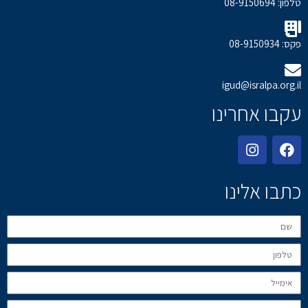
טלפון: 08-9150694
פקס: 08-9150934
igud@isralpa.org.il
עקבו אחרינו
כתבו אלינו