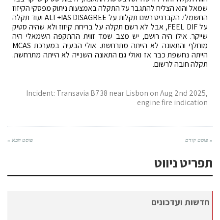
שמאל והוא הצליח להתגבר על התקלה באמצעות ניתוק מפסקי הקיזוז
החשמלי. הקברניט רשם תקלות על ALT+IAS DISAGREE ועוד תקלה
על FEEL DIF, אבל לא רשם תקלה על בריחת קיזוז ולא שהיה סטיק
שייקר. אילו היה רושם, יש מצב שמד זווית ההתקפה השמאלי היה
מוחלף והתאונה לא הייתה מתרחשת. אולי הבעיה במערכת MCAS
הייתה נחשפת כבר אז ואולי גם התאונה השנייה לא הייתה מתרחשת.
תקלה חובה לרשום.
Incident: Transavia B738 near Lisbon on Aug 2nd 2025,
engine fire indication
« פוסט קודם
פוסט הבא »
תפריט ניווט
חדשות ועדכונים