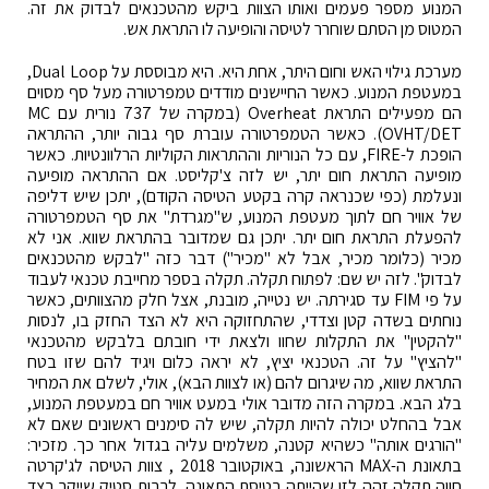
המנוע מספר פעמים ואותו הצוות ביקש מהטכנאים לבדוק את זה.
המטוס מן הסתם שוחרר לטיסה והופיעה לו התראת אש.
מערכת גילוי האש וחום היתר, אחת היא. היא מבוססת על Dual Loop,
במעטפת המנוע. כאשר החיישנים מודדים טמפרטורה מעל סף מסוים
הם מפעילים התראת Overheat (במקרה של 737 נורית עם MC
OVHT/DET). כאשר הטמפרטורה עוברת סף גבוה יותר, ההתראה
הופכת ל-FIRE, עם כל הנוריות וההתראות הקוליות הרלוונטיות. כאשר
מופיעה התראת חום יתר, יש לזה צ'קליסט. אם ההתראה מופיעה
ונעלמת (כפי שכנראה קרה בקטע הטיסה הקודם), יתכן שיש דליפה
של אוויר חם לתוך מעטפת המנוע, ש"מגרדת" את סף הטמפרטורה
להפעלת התראת חום יתר. יתכן גם שמדובר בהתראת שווא. אני לא
מכיר (כלומר מכיר, אבל לא "מכיר") דבר כזה "לבקש מהטכנאים
לבדוק". לזה יש שם: לפתוח תקלה. תקלה בספר מחייבת טכנאי לעבוד
על פי FIM עד סגירתה. יש נטייה, מובנת, אצל חלק מהצוותים, כאשר
נוחתים בשדה קטן וצדדי, שהתחזוקה היא לא הצד החזק בו, לנסות
"להקטין" את התקלות שחוו ולצאת ידי חובתם בלבקש מהטכנאי
"להציץ" על זה. הטכנאי יציץ, לא יראה כלום ויגיד להם שזו בטח
התראת שווא, מה שיגרום להם (או לצוות הבא), אולי, לשלם את המחיר
בלג הבא. במקרה הזה מדובר אולי במעט אוויר חם במעטפת המנוע,
אבל בהחלט יכולה להיות תקלה, שיש לה סימנים ראשונים שאם לא
"הורגים אותה" כשהיא קטנה, משלמים עליה בגדול אחר כך. מזכיר:
בתאונת ה-MAX הראשונה, באוקטובר 2018 , צוות הטיסה לג'קרטה
חווה תקלה זהה לזו שהייתה בטיסת התאונה, לרבות סטיק שייקר בצד