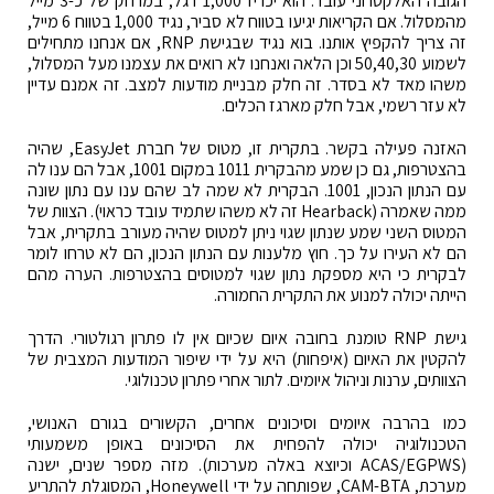
הגובה האלקטרוני עובד. הוא יכריז 1,000 רגל, במרחק של כ-3 מייל
מהמסלול. אם הקריאות יגיעו בטווח לא סביר, נגיד 1,000 בטווח 6 מייל,
זה צריך להקפיץ אותנו. בוא נגיד שבגישת RNP, אם אנחנו מתחילים
לשמוע 50,40,30 וכן הלאה ואנחנו לא רואים את עצמנו מעל המסלול,
משהו מאד לא בסדר. זה חלק מבניית מודעות למצב. זה אמנם עדיין
לא עזר רשמי, אבל חלק מארגז הכלים.
האזנה פעילה בקשר. בתקרית זו, מטוס של חברת EasyJet, שהיה
בהצטרפות, גם כן שמע מהבקרית 1011 במקום 1001, אבל הם ענו לה
עם הנתון הנכון, 1001. הבקרית לא שמה לב שהם ענו עם נתון שונה
ממה שאמרה (Hearback זה לא משהו שתמיד עובד כראוי). הצוות של
המטוס השני שמע שנתון שגוי ניתן למטוס שהיה מעורב בתקרית, אבל
הם לא העירו על כך. חוץ מלענות עם הנתון הנכון, הם לא טרחו לומר
לבקרית כי היא מספקת נתון שגוי למטוסים בהצטרפות. הערה מהם
הייתה יכולה למנוע את התקרית החמורה.
גישת RNP טומנת בחובה איום שכיום אין לו פתרון רגולטורי. הדרך
להקטין את האיום (איפחות) היא על ידי שיפור המודעות המצבית של
הצוותים, ערנות וניהול איומים. לתור אחרי פתרון טכנולוגי.
כמו בהרבה איומים וסיכונים אחרים, הקשורים בגורם האנושי,
הטכנולוגיה יכולה להפחית את הסיכונים באופן משמעותי
(ACAS/EGPWS וכיוצא באלה מערכות). מזה מספר שנים, ישנה
מערכת, CAM-BTA, שפותחה על ידי Honeywell, המסוגלת להתריע