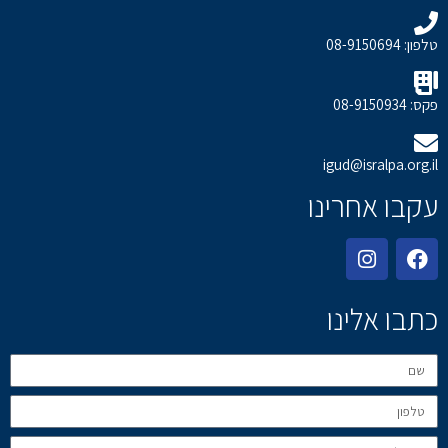
טלפון: 08-9150694
פקס: 08-9150934
igud@isralpa.org.il
עקבו אחרינו
כתבו אלינו