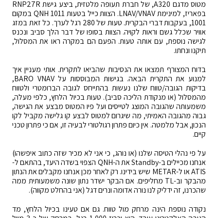
מטוס מדגם A320, של חברת תעופה מלטזית, ביצע גישת RNP27R
בפאריז, למינימת LNAV/VNAV. הצוות כייל בטעות QNH 1011 במקום
1001, בעקבות דברי הבקרית. טעות של 280 רגל לערך. כל זאת במזג
אוויר שכלל גשם וראות לקויה. הצוות בסופו של דבר הלך סביב ונכנס
לגישה נוספת, עם אותה טעות. הפעם הם במקרה ראו את המסלול,
תיקנו ונחתו.
בדוח המצורף תמצאו את הנסיבות שהביאו לתקרית. אותי מעניין איך
למנוע את התקרית הבאה. בגישות המבוססות על BARO VNAV,
בדיקות הגובה/טווח שלנו נעשות בהתייחס לגובה הברומטרי ולטווח
מהמסלול (או מנקודת הליכה סביב). טעות בכיול הלחץ, כלפי מעלה,
משמעותה שהגובה המוצג לטייסים ועל פיו המטוס מבצע את הגישה,
גבוה מהגובה האמיתי, מה שיגרום למטוס לבצע קו גלישה מקביל לקו
הנכון, אבל מלמטה. אין כיום פתרון רגולטורי לבעיה זו, אם כי פתרון טכני
קיים.
על פי נהלי הטיסה שלנו (או נוהג, כי אני לא מכיר שזה כתוב איפשהו)
אנחנו מכיילים ב-Standby את ה-QNH הצפוי בשדה היעד, בהתאם ל-
ATIS או ל-METAR שיש בידינו. רק לאחר מכן אנחנו מקבלים את הנתון
מהבקר וב-TL מחליפים. אם הבקר ישדר נתון שונה משמעותית ממה
שהכרנו, זה ידליק לנו נורה אדומה ונרים דגל (אני בהחלט מקווה).
נקודה נוספת הינה מרחק מול טווח. גם אם טעינו בכיול הלחץ, מד