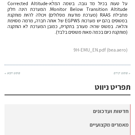
על טעות בכיול מד גובה. בשמה המלא-Corrected Altitude
Monitor Below Transition Altitude. המערכת הינה חלק
מחבילת RAAS (מערכת מודעות מסלולים) ויכולה להיות מותקנת
במטוסים בהם יש מערכות EGPWS של אותה חברה, מרמה מסוימת
והלאה. במטוס שהיה מעורב בתקרית, כמובן המערכת לא הותקנה
(מותקנת כיום בכמה מאות מטוסים בלבד).
9H-EMU_EN.pdf (bea.aero)
« פוסט קודם
פוסט הבא »
תפריט ניווט
חדשות ועדכונים
מאמרים מקצועיים