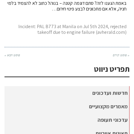
באמת הגענו לזה? סתם דוגמה קטנה – בנוהל כתוב לא להצמיד בלמי
חניה, אלא אם מתכוונים לבצע פינוי חירום…
Incident: PAL B773 at Manila on Jul 5th 2024, rejected
takeoff due to engine failure (avherald.com)
« פוסט קודם
פוסט הבא »
תפריט ניווט
חדשות ועדכונים
מאמרים מקצועיים
עדכוני תעופה
תאונות אויריות