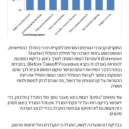
החוקרים קבעו כי הגורמים התורמים לתקרית היו כי במהלך ההתיישרות,
המטוס הוסע באזור הארכה של תחילת המסלול (Starter
Extension) ודעתו של הצוות הוסחה לצורך ביצוע בדיקות המוכנות
להמראה (אצלנו זה נקרא Before Takeoff Procedure). בסבירות
גבוהה הדבר הסיח את דעתם מניטור מיקום המטוס והביא לכך שהם
התמקמו בסמוך לקו שול המסלול הימני. הצוות התחיל את ריצת
ההמראה על קו המנורות של השול, מה שגרם לנזק למטוס ולגופי
תאורה.
עוד נושאים "בסיכון". הצוות ביצע מעבר נמוך מול המגדל במלבורן, כדי
לאפשר בדיקת ראיה על ידי פקחי המגדל. אין נוהל המגדיר ביצוע תמרון
כזה והצוות גם לא התייעץ עם מטה החברה בכדי לבצע הערכת
סיכונים.
בבדיקת דם שנערכה לצוות, התגלה כי הקברניט נטל תרופות מרשם,