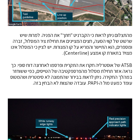
מהתצלום ניתן לראות כי הקברניט "חתך" את הפניה. למרות שיש
שרטוט של קווי הסעה, חצים המציינים את תחילת ציר המסלול, זברה
ומספרים, הוא התיישר והמריא על קו המנורות. יש לציין כי המסלול אינו
מצויד בתאורת קו אמצע (Centerline).
ATSB של אוסטרליה חקרו את התקרית ופרסמו לאחרונה דוח סופי. כך
נראה אזור תחילת מסלול מהפרספקטיבה של הטייסים, כפי ששוחזר
במהלך החקירה. ניתן לראות בבירור שהתמונה לא סימטרית ושהמטוס
עומד כמעט מול ה-PAPI. עובדה שהצוות לא הבחין בזה.