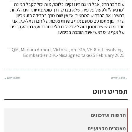
שום דבר חריג, אבל היו גם היו נזקים. כלומר, צוות יכול לקבל תמונה
"מרגיעה" ולפעול על פיה, שלא בצדק. דרך מומלצת יותר הינה לקחת
בחשבון את התרחיש המחמיר ואז אין שום צורך בבדיקה כזו. מכיוון
שהידיעון מתפרסם מטעם אגף בטיחות ואיכות של חברת אל-על, אני
חוזר ומדגיש שהתמרון הזה לא כלול בנהלי החברה ועמדתו העקרונית
של אגף טייס ראשי אינה תומכת בביצועו.
. TQM, Mildura Airport, Victoria, on -315, VH-8-off involving
Bombardier DHC-Misaligned take25 February 2025
« פוסט קודם
פוסט הבא »
תפריט ניווט
חדשות ועדכונים
מאמרים מקצועיים