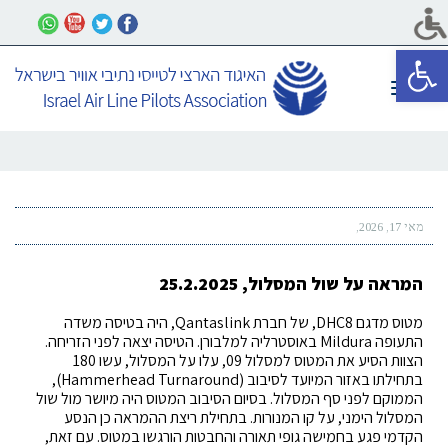
פתח סרגל נגישות
תפריט
מאי 17, 2026
המראה על שול המסלול, 25.2.2025
מטוס מדגם DHC8, של חברת Qantaslink, היה בטיסה משדה
התעופה Mildura באוסטרליה למלבורן. הטיסה יצאה לפני הזריחה.
הצוות הסיע את המטוס למסלול 09, עלו על המסלול, עשו 180
בתחילתו באזור המיועד לסיבוב (Hammerhead Turnaround),
הממוקם לפני סף המסלול. בסיום הסיבוב המטוס היה מיושר מול שול
המסלול הימני, על קו המנורות. בתחילת ריצת ההמראה כן הנסע
הקדמי פגע בחמישה גופי תאורה והחבטות הורגשו במטוס. עם זאת,