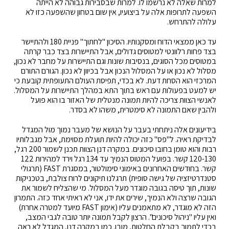
למרות שאלה לא נרשמו לו. למרות שבסבירות גבוהה לא הייתה
השפעה לתרופות אלה על ביצועיו, אין שום בטחון שהשפעה כזו לא
עלולה להתרחש.
עד כאן ממצאי הדוח ומסקנותיו. הסיכון "לחתוך" פניית 180 ולהתיישר
בצד פחות רלוונטי למטוסים גדולים, אבל התיישרות בצד כבר קרתה
במטוסים מכל הסוגים, בנסיבות שונות וגם התיישרות על מחבר לא נכון,
מסלול לא נכון או על המסלול הנכון אבל בכיוון לא נכון. הגורם התורם
המרכזי הוא הסחת דעת. לא בכדי, תפיסת העולם התעופתית קובעת כי
יש למעט בפעולות עם ראש בתוך התא במהלך התיישרות על המסלול.
לאנשי הצוות צריכה להיות תמונה מנטלית של האזור בו הוא פועל
ולהבין שאם התמונה לא סימטרית, משהו לא בסדר.
בידיעונים אלה ניתחתי בעבר על הנושא של מעבר נמוך מול המגדל
לבדיקת ראיה. ל"פס" כזה יכולה להיות תועלת מסוימת, אבל מגבלותיו
רבות והוא טומן בחובו סיכונים. במקרה דנן הצוות תכנן לשמור 200 רגל,
120-130 קשר. בפועל המטוס הנמיך עד 134 רגל וירד למהירות 122
קשר. בחודשים האחרונים באימוני סימולטור, במסגרת FAST (תרגולי
סטנדרטיזציה של גישה סופית) תרגלנו תיקונים לרוח צולבת, בטכניקות
שונות, תוך טיסה בגובה מוגדר מעל המסלול. מי שהצליח לשמור את
הגובה שרצה ולא הנמיך, שירים את ידו, אני לא ראיתי אחד כזה. התמרון
הזה לא מוגדר, לא מתאמנים עליו (אימון FAST מיועד למטרה אחרת)
ואין עליו "ניהול סיכונים". הרצון לקבל תמונה יותר טובה לגבי המצב,
בכדי לתמוך בקבלת החלטות, מובן. כמו במקרה דנן, המגדל לא ראה