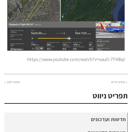
https://www.youtube.com/watch?v=xauO-7FH8qI
« פוסט קודם
פוסט הבא »
תפריט ניווט
חדשות ועדכונים