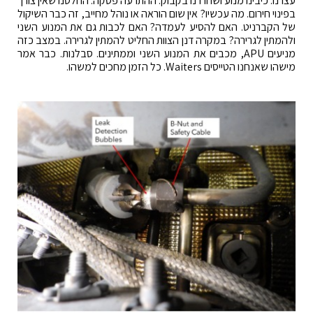
עצרנו. כיבינו מנוע ושחררנו בקבוק. ההתרעה פסקה. החלטנו שאין צורך
בפינוי חירום. מה עכשיו? אין שום הוראה או נוהל מחייב, זה כבר השיקול
של הקברניט. האם להסיע לעמדה? האם לכבות גם את המנוע השני
ולהמתין לגרירה? במקרה דנן הצוות החליט להמתין לגרירה. במצב כזה
מניעים APU, מכבים את המנוע השני וממתינים. סבלנות. כבר אמר
מישהו שאנחנו הטייסים Waiters. כל הזמן מחכים למשהו.