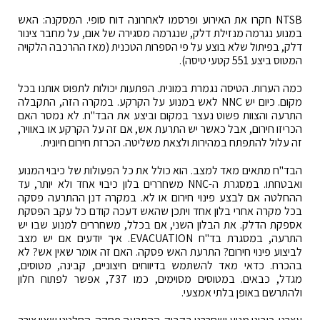
NTSB חקרו את האירוע ופרסמו לאחרונה דוח סופי. המסקנה: האש
במנוע נגרמה מנזילת דלק, שנגרמה מסגירה של אום, על מחבר צינור
דלק, בפיתול שלא בוצע על פי הספרות הטכנית (מאז ההרכבה הלקויה
המטוס ביצע 551 קטעי טיסה).
כמה הערות. הטיסה נגמרת במונית. הפתעות יכולות לתפוס אותנו בכל
מקום. כיום יש NNC לאש במנוע על הקרקע. במקרה הזה, התקבלה
התרעה והצוות פשוט נעצר במקום וביצע את הבד"ח. לא נמסר האם
הכריזו חירום, אבל כאשר יש התרעת אש, אם זה על הקרקע או באוויר,
זה עלול להתפתח במהירות ולצאת משליטה. הכרזת חירום חיונית.
הבד"ח מתאים מאד למצב. הוא כולל את כל הפעולות של כיבוי המנוע
ואבטחתו. במסגרת ה-NNC משחררים בלון כיבוי אחד ולא יותר, עד
ההחלטה אם לבצע פינוי חירום או לא. במקרה דנן ההתרעה פסקה
בכל מקרה אחרי בלון אחד ויתכן שהאש דעכה קודם כל עקב הפסקת
אספקת הדלק. את הבלון השני, אם בכלל, משחררים למנוע שבו יש
התרעה, במסגרת בד"ח EVACUATION. איך יודעים אם יש מצב
לביצוע פינוי חירום? התרעת האש פסקה. האם זה אומר שאין אש? לא
בהכרח. כדאי מאד להשתמש בדיווחים חיצוניים, קבינה, מטוסים,
מגדל, כבאים. במטוסים מסוימים, כמו 737, אפשר לפתוח חלון
ולהתרשם באופן בלתי אמצעי.