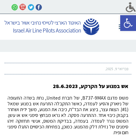
פתח סרגל נגישות
תפריט
פברואר 9, 2025
אש במנוע על הקרקע, 28.6.2023
מטוס מדגם B737-9MAX, של חברת United, נחת בשדה התעופה
של ניוארק והסיע לעמדה, כאשר התקבלה התרעת אש במנוע שמאל
(#1(. הצוות עצר, ביצע את הבד"ח, כיבה את המנוע, משך ידית ושחרר
בקבוק כיבוי אחד. ההתרעה פסקה. לא נראו מבחוץ סימני אש או עשן.
המטוס נגרר לעמדה. בעמדה, בבדיקת המטוס, אנשי תחזוקה זיהו
סימנים של נזילת דלק מהמנוע. כמוכן, בפתיחת הכיסויים התגלו סימני
חום ופיח.