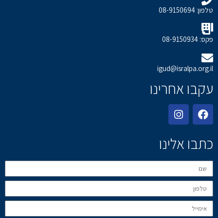
טלפון: 08-9150694
פקס: 08-9150934
igud@isralpa.org.il
עקבו אחרינו
כתבו אלינו