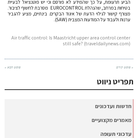
הביע תרעומת, על כך שהמידע לא פורסם וכי יש פוטנציאל לבעיית
בטיחות במרחב, שהנהלת EUROCONTROL מסרבת לחשוף לציבור.
מצורף קישור לגילוי הדעת של איגוד הבקרים. בינתיים, מציע להגביר
ערנות ולעבוד על המודעות המצבית (SAW).
Air traffic control: Is Maastricht upper area control center
still safe? (traveldailynews.com)
« פוסט קודם
פוסט הבא »
תפריט ניווט
חדשות ועדכונים
מאמרים מקצועיים
עדכוני תעופה