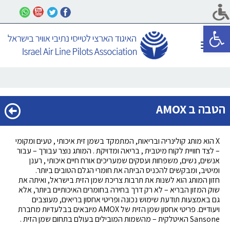
פתח סרגל נגישות
תפריט
הטבה ב AMOX
X הוא מותג קולינריה ובריאות, המתמקד בשמן זית איכותי , טעים ומקומי
– לצד חוויית לקוח מיטבית , בריאה ומדויקת . המותג נוצר עבורך – עבור
אנשים, נשים, משפחות ועסקים שמעריכים אורח חיים איכותי , רענן
ומיטיב, ומבקשים להכניס הביתה את חומרי הגלם הטובים ביותר.
חזון המותג הוא לשנות את תרבות צריכת שמן הזית בישראל, ואיתה את
שוק המזון הבריא – לא רק דרך בחירה בחומרים האיכותיים ביותר, אלא
גם באמצעות תודעת שימוש נכונה ופריטי אחסון בריאים, מעוצבים
ויעודיים. פריטי אחסון שמן הזית של AMOX מיובאים בבלעדיות מחברת
Sansone האיטלקית – מהשמות המובילים בעולם בתחום שמן הזית .