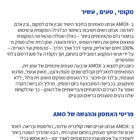
מקומי , טעים , עשיר
ב -AMOX אנחנו מאמינים בחיבור הישיר שבין אדם למקום , ובין אדם
לאדמה. אנחנו רואים חשיבות בשימור הכלכלה המקומית ובשימוש
בחומרי גלם מהאיכותיים ביותר – כאלה שנולדו מהאדמה המקומית
ונושאים איתם את ניחוח השמש , הרוח והעונה. שמן הזית שלנו מופק מ־
100% זיתים ישראליים, ומיוצר לכל אורך הדרך – מהמסיק ועד האריזה –
על ידי אנשי המקצוע המובילים בתחום, תוך הקפדה על סטנדרטים בלתי
מתפשרים.
כיום ניתן למצוא ב-AMOX ארבעה טעמים איכותיים של שמן זית,
המתאימים למאכלים וקהלים שונים: מעודן ורענן , מאוזן ועשיר, מודגש
ועוצמתי, ובלנד ים-תיכוני . כל הטעמים מופקים משמן זית צלול , ללא
משקעים, בכבישה המתבצעת ביום המסיק . תהליך הכבישה הקרה
שומר על הערכים התזונתיים והבריאותיים של השמן – כך שהלקוחות
שלנו נהנים מטעמים בריאים וטבעיים.
פריטי האחסון וההגשה של AMO
ב -AMOX אנחנו יוצרים חוויה קולינרית שלמה, הוליסטית ובריאה. לאחר
שנים של מחקר מעמיק בתחום שמן הזית , הבנו שהדרך הטובה ביותר
לשמירה על איכותו וערכיו התזונתיים לאורך זמן – היא אחסון בכלי