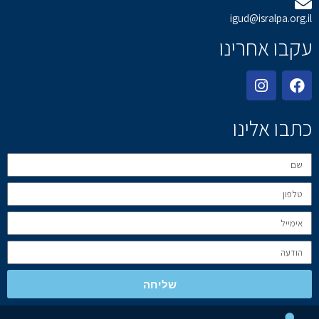
igud@isralpa.org.il
עקבו אחרינו
כתבו אלינו
שליחה