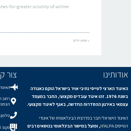
es-for-greater-scrutiny-of-airline-
« פוסט קודם
אודותינו
צור קשר / s
האיגוד 
האיגוד הארצי לטייסי נתיבי אויר בישראל הוקם כאגודה
בשנת 1976. זהו איגוד עובדים מקצועי, החבר במעמד
עצמאי באירגון ההסדרות החדשה, באגף לאיגוד מקצועי.
הצפוני,
טלפון: 8-9150694
האיגוד הישראלי חבר בפדרצית הבינלאומית של איגודי
הטייסים
IFALPA
, ופועל במישור הבינלאומי בנושאים רבים
פקס: 08-9150934