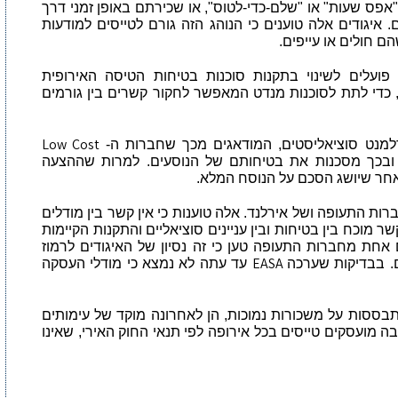
אפס שעות" או "שלם-כדי-לטוס", או שכירתם באופן זמני דרך
ם. איגודים אלה טוענים כי הנוהג הזה גורם לטייסים למודעות
ם חולים או עייפים.
פועלים לשינוי בתקנות סוכנות בטיחות הטיסה האירופית
 כדי לתת לסוכנות מנדט המאפשר לחקור קשרים בין גורמים
Low Cost
למנט סוציאליסטים, המודאגים מכך שחברות ה-
– ובכך מסכנות את בטיחותם של הנוסעים. למרות שההצעה
לאחר שיושג הסכם על הנוסח המלא.
ות התעופה ושל אירלנד. אלה טוענות כי אין קשר בין מודלים
ר מוכח בין בטיחות ובין עניינים סוציאליים והתקנות הקיימות
חת מחברות התעופה טען כי זה נסיון של האיגודים לרמוז
EASA
. בבדיקות שערכה
עד עתה לא נמצא כי מודלי העסקה
בססות על משכורות נמוכות, הן לאחרונה מוקד של עימותים
בה מועסקים טייסים בכל אירופה לפי תנאי החוק האירי, שאינו