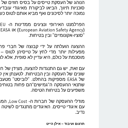
הנוהג של העסקת טייסים על בסיס חוזים של "
סוכניות תיווך, הביאו לביקורת מאיגודי עובדי
נמוכה יותר לסיכונים ואף מביא אותם לטוס כשה
EU
הפרלמנט האירופי ונציגים ממדינות ה-
EASA
European Aviation Safety Agency
(
) או
,
"סוציו-אקונומיים" ובין בטיחות.
ההצעה הועלתה על ידי קבוצה של חברי פר
מפעילות יותר מדי לחץ על טייסיהן לטוס 
מוסכמת על כולם, היא עדיין לא סופית, אלא 
עם זאת, יש גם התנגדות להצעה, מצידן של חבר
שונים של העסקה ובין הבטיחות. לטענתן אין קש
EASA
של
מספיקות בהחלט. "לוביסט" מטעם א
שתנאי ההעסקה ה"גמישים"הם פחות בטוחים
משפיעים על בטיחות הטיסה.
Low Cost
מודלי ההעסקה של חברות ה-
, המת
עם איגודי טייסים. האיגודים מתנגדים לשיטה 
נדיב.
תרגום ועיבוד – אילן הייט