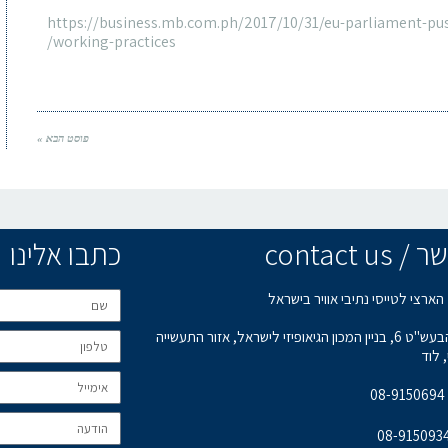
https://business.mb.com.ph/2017/10/31/eu-parliament-push
working-practices/
פוסט הבא »
contact u
כתבו אלינו
הארצי לטייסי נתיבי אוויר בישראל
רחוב הבעש"ט 6, בניין המכון הגיאופיזי לישראל, אזור התעשייה
 לוד
0